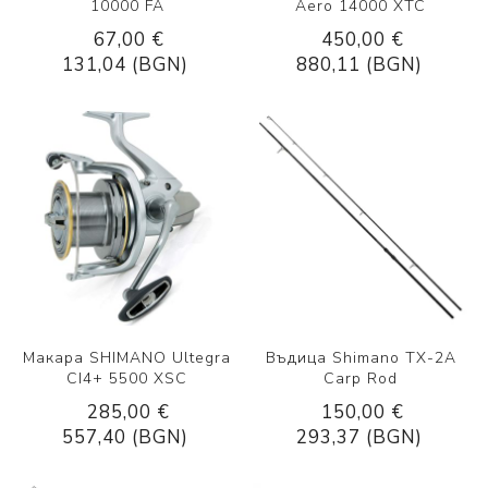
10000 FA
Aero 14000 XTC
67,00 €
450,00 €
131,04 (BGN)
880,11 (BGN)
Макара SHIMANO Ultegra
Въдица Shimano TX-2A
CI4+ 5500 XSC
Carp Rod
285,00 €
150,00 €
557,40 (BGN)
293,37 (BGN)