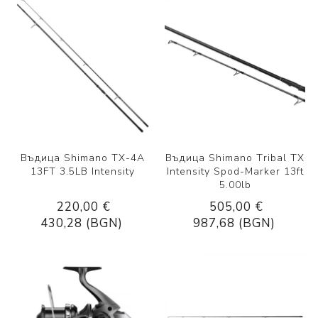
Въдица Shimano TX-4A
Въдица Shimano Тrіbаl ТХ
13FT 3.5LB Intensity
Іntеnѕіtу Ѕроd-Маrkеr 13ft
5.00lb
220,00 €
505,00 €
430,28 (BGN)
987,68 (BGN)