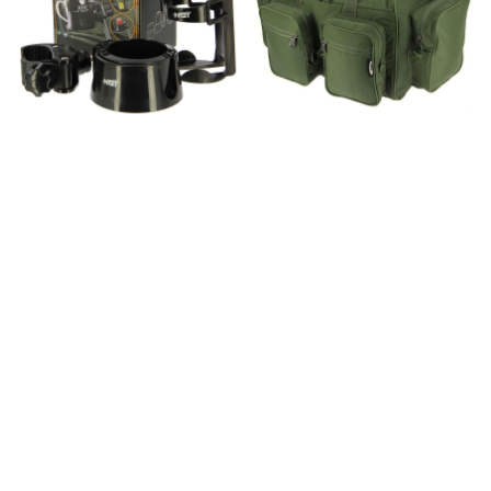
Поставка за напитки NGT
Сак NGT GTS Carryall
Drink Holder
15,70 €
29,60 €
30,71 (BGN)
57,89 (BGN)