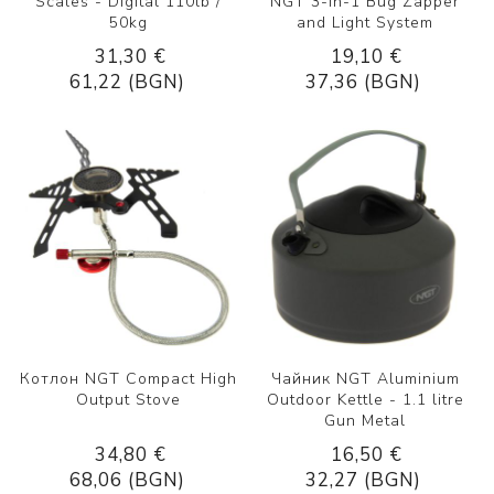
Scales - Digital 110lb /
NGT 3-in-1 Bug Zapper
50kg
and Light System
31,30 €
19,10 €
61,22 (BGN)
37,36 (BGN)
Котлон NGT Compact High
Чайник NGT Aluminium
Output Stove
Outdoor Kettle - 1.1 litre
Gun Metal
34,80 €
16,50 €
68,06 (BGN)
32,27 (BGN)