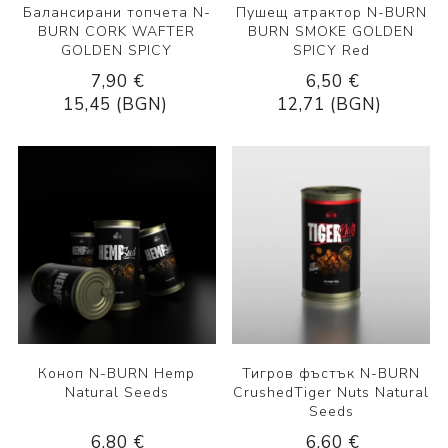
Балансирани топчета N-
Пушещ атрактор N-BURN
BURN CORK WAFTER
BURN SMOKE GOLDEN
GOLDEN SPICY
SPICY Red
7,90 €
6,50 €
15,45 (BGN)
12,71 (BGN)
Коноп N-BURN Hemp
Тигров фъстък N-BURN
Natural Seeds
CrushedTiger Nuts Natural
Seeds
6,80 €
6,60 €