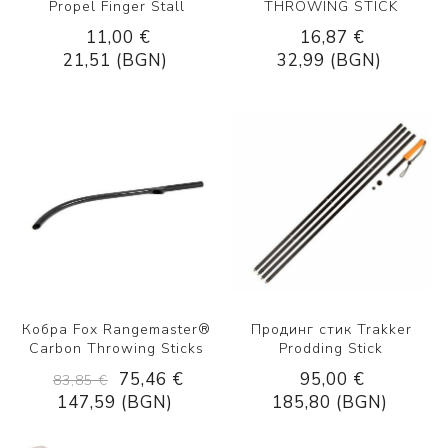
Propel Finger Stall
THROWING STICK
11,00 €
16,87 €
21,51 (BGN)
32,99 (BGN)
Кобра Fox Rangemaster®
Продинг стик Trakker
Carbon Throwing Sticks
Prodding Stick
75,46 €
95,00 €
83,85 €
147,59 (BGN)
185,80 (BGN)