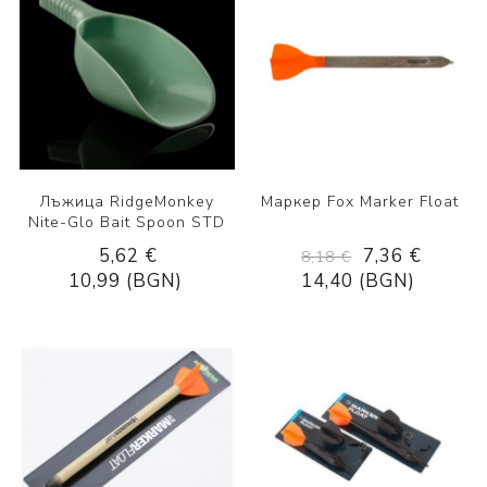
Лъжица RidgeMonkey
Маркер Fox Marker Float
Nite-Glo Bait Spoon STD
5,62 €
7,36 €
8,18 €
10,99 (BGN)
14,40 (BGN)