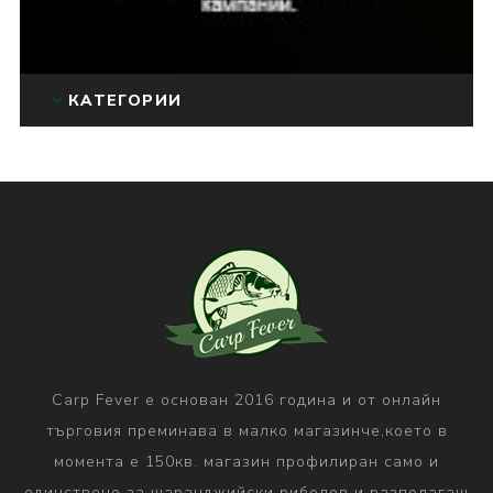
КАТЕГОРИИ
Carp Fever е основан 2016 година и от онлайн
търговия преминава в малко магазинче,което в
момента е 150кв. магазин профилиран само и
единствено за шаранджийски риболов и разполагащ