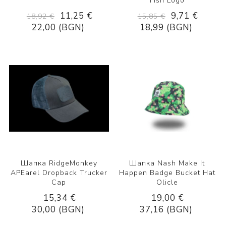
Fish Logo
11,25 €
9,71 €
18,92 €
15,85 €
22,00 (BGN)
18,99 (BGN)
Шапка RidgeMonkey
Шапка Nash Make It
APEarel Dropback Trucker
Happen Badge Bucket Hat
Cap
Olicle
15,34 €
19,00 €
30,00 (BGN)
37,16 (BGN)