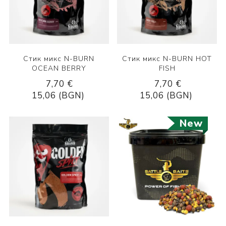
Стик микс N-BURN
Стик микс N-BURN HOT
OCEAN BERRY
FISH
7,70 €
7,70 €
15,06 (BGN)
15,06 (BGN)
New