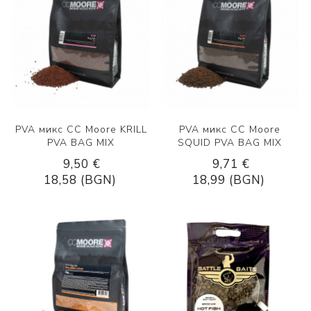
PVA микс CC Moore KRILL
PVA микс CC Moore
PVA BAG MIX
SQUID PVA BAG MIX
9,50 €
9,71 €
18,58 (BGN)
18,99 (BGN)