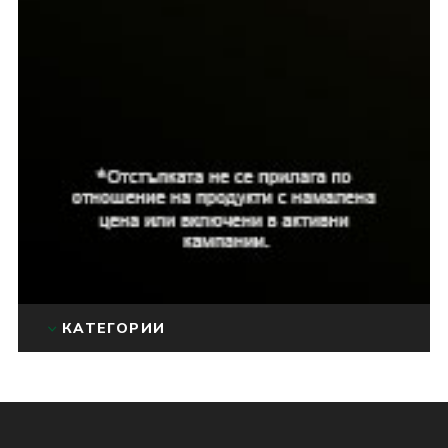
КАТЕГОРИИ