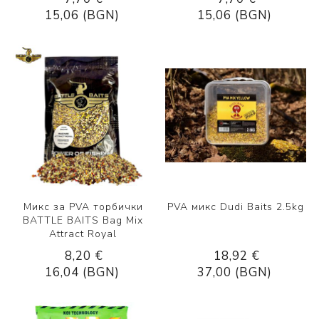
15,06 (BGN)
15,06 (BGN)
Микс за PVA торбички
PVA микс Dudi Baits 2.5kg
BATTLE BAITS Bag Mix
Attract Royal
8,20 €
18,92 €
16,04 (BGN)
37,00 (BGN)