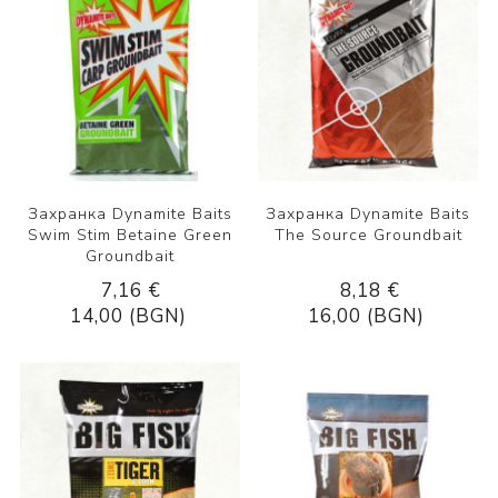
Захранка Dynamite Baits
Захранка Dynamite Baits
Swim Stim Betaine Green
The Source Groundbait
Groundbait
7,16 €
8,18 €
14,00 (BGN)
16,00 (BGN)