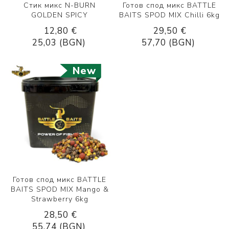
Стик микс N-BURN
Готов спод микс BATTLE
GOLDEN SPICY
BAITS SPOD MIX Chilli 6kg
12,80 €
29,50 €
25,03 (BGN)
57,70 (BGN)
New
Готов спод микс BATTLE
BAITS SPOD MIX Mango &
Strawberry 6kg
28,50 €
55,74 (BGN)