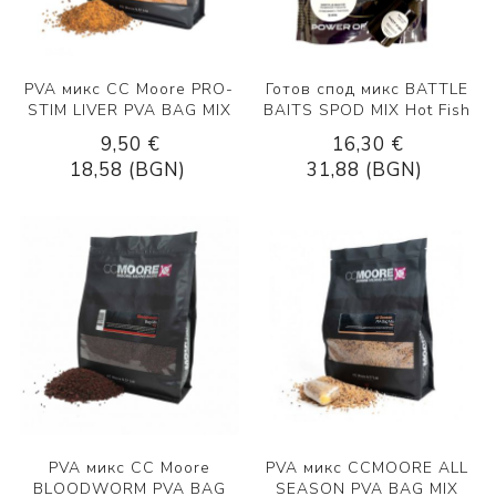
PVA микс CC Moore PRO-
Готов спод микс BATTLE
STIM LIVER PVA BAG MIX
BAITS SPOD MIX Hot Fish
9,50 €
16,30 €
18,58 (BGN)
31,88 (BGN)
PVA микс CC Moore
PVA микс CCMOORE ALL
BLOODWORM PVA BAG
SEASON PVA BAG MIX