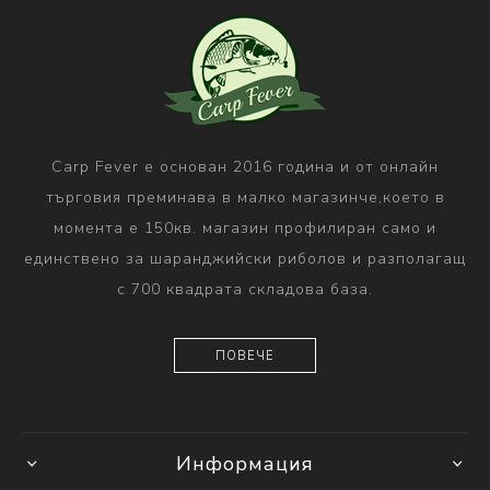
Carp Fever е основан 2016 година и от онлайн
търговия преминава в малко магазинче,което в
момента е 150кв. магазин профилиран само и
единствено за шаранджийски риболов и разполагащ
с 700 квадрата складова база.
ПОВЕЧЕ
Информация