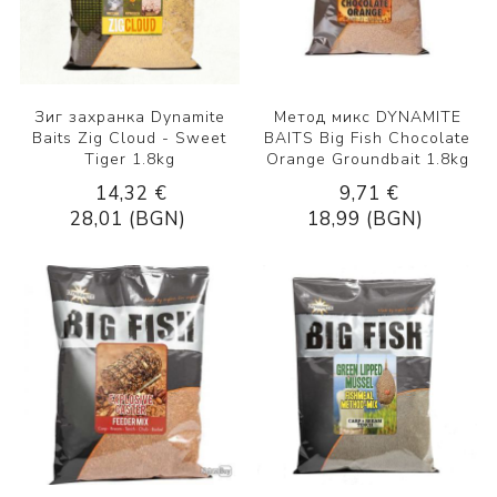
Зиг захранка Dynamite
Метод микс DYNAMITE
Baits Zig Cloud - Sweet
BAITS Big Fish Chocolate
Tiger 1.8kg
Orange Groundbait 1.8kg
14,32 €
9,71 €
28,01 (BGN)
18,99 (BGN)