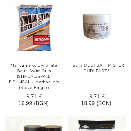
Метод микс Dynamite
Паста DUDI BAIT MISTER
Baits Swim Stim
DUDI PASTE
FISHMEAL/SWEET
FISHMEAL - Method Mix
(Steve Ringer)
9,71 €
9,71 €
18,99 (BGN)
18,99 (BGN)