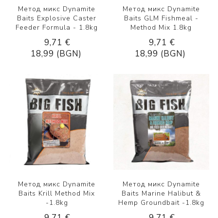
Метод микс Dynamite
Метод микс Dynamite
Baits Explosive Caster
Baits GLM Fishmeal -
Feeder Formula - 1.8kg
Method Mix 1.8kg
9,71 €
9,71 €
18,99 (BGN)
18,99 (BGN)
Метод микс Dynamite
Метод микс Dynamite
Baits Krill Method Mix
Baits Marine Halibut &
-1.8kg
Hemp Groundbait -1.8kg
9,71 €
9,71 €