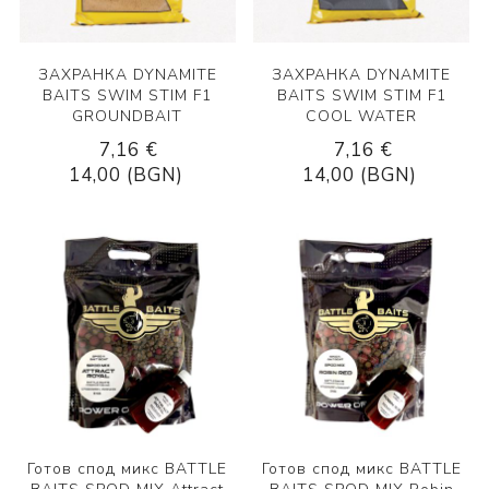
ЗАХРАНКА DYNAMITE
ЗАХРАНКА DYNAMITE
BAITS SWIM STIM F1
BAITS SWIM STIM F1
GROUNDBAIT
COOL WATER
7,16 €
7,16 €
14,00 (BGN)
14,00 (BGN)
Готов спод микс BATTLE
Готов спод микс BATTLE