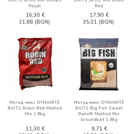
BAITS SPOD MIX Attract
BAITS SPOD MIX Robin
Royal
Red
16,30 €
17,90 €
31,88 (BGN)
35,01 (BGN)
Метод микс DYNAMITE
Метод микс DYNAMITE
BAITS Robin Red Method
BAITS Big Fish Sweet
Mix 1.8kg
Banoffi Method Mix
Groundbait 1.8kg
11,30 €
9,71 €