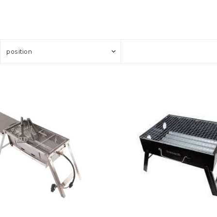
Усилени топчета
PVA продукти
Сако
Храни
метод