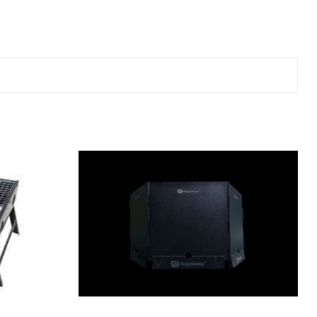
ве
лки и преси за
 риболов