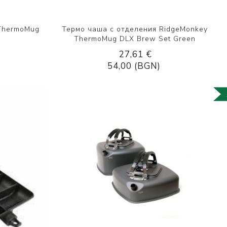
ThermoMug
Термо чаша с отделения RidgeМonkey
ThermoMug DLX Brew Set Green
27,61 €
54,00 (BGN)