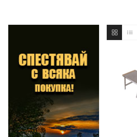
DYNAMITE BAITS
NAVITAS
TRAKKER
GARDNER TACKLE
SONIK SPORTS
BATTLE BAITS
KUMU
SPOMB
VASS RAINWEAR
CULT TACKLE
SELECT BAITS
DRUNK CARP
FORTIS EYEWEAR