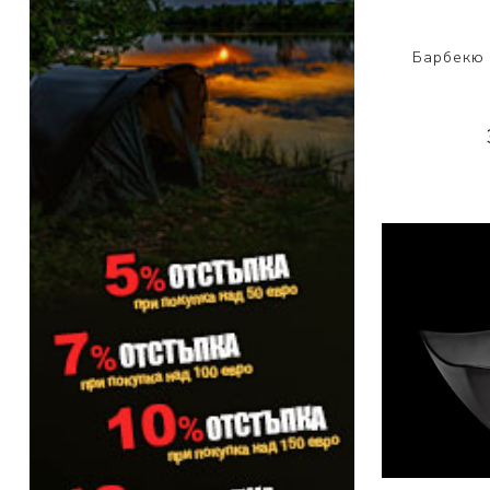
PRESTON INNOVATIONS
Барбекю 
GURU TACKLE
DUDI BAITS
MATRIX TACKLE
No Manufacturer
CC MOORE
STICKY BAITS
CENTURY
NGT
MAINLINE
N-Burn
TEMPUS PRO