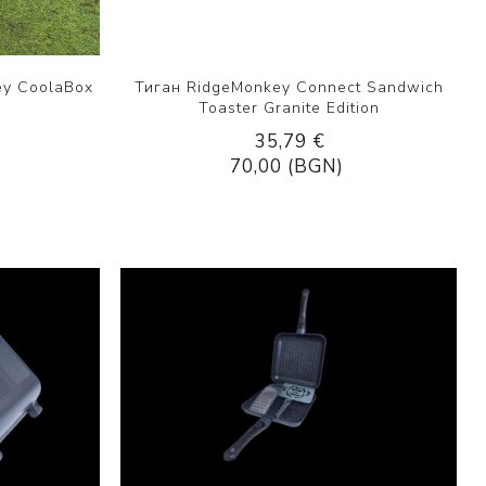
ey CoolaBox
Тиган RidgeMonkey Connect Sandwich
Toaster Granite Edition
35,79 €
70,00 (BGN)