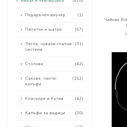
Бивак и екипировка
(510)
Подаръчен ваучер
(1)
Чайник Ri
Палатки и шатри
(57)
Легла, чували,спални
(31)
системи
Столове
(42)
Сакове, чанти,
(152)
калъфи
Класьори и Кутии
(42)
Калъфи за въдици
(20)