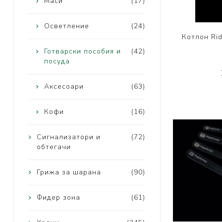
Маси
(17)
Осветление
(24)
Котлон Ri
Готварски пособия и
(42)
посуда
Аксесоари
(63)
Кофи
(16)
Сигнализатори и
(72)
обтегачи
Грижа за шарана
(90)
Фидер зона
(61)