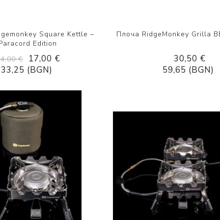
dgemonkey Square Kettle –
Плоча RidgeMonkey Grilla B
Paracord Edition
17,00 €
30,50 €
34,00 €
33,25 (BGN)
59,65 (BGN)