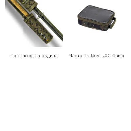
Протектор за въдица
Чанта Trakker NXC Camo
SOLAR SP C-TECH TIP &
Bitz Pouch Large
BUTT PROTECTOR
18,00 €
30,00 €
35,20 (BGN)
58,67 (BGN)