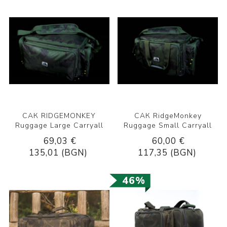
САК RIDGEMONKEY
САК RidgeMonkey
Ruggage Large Carryall
Ruggage Small Carryall
69,03 €
60,00 €
135,01 (BGN)
117,35 (BGN)
46%