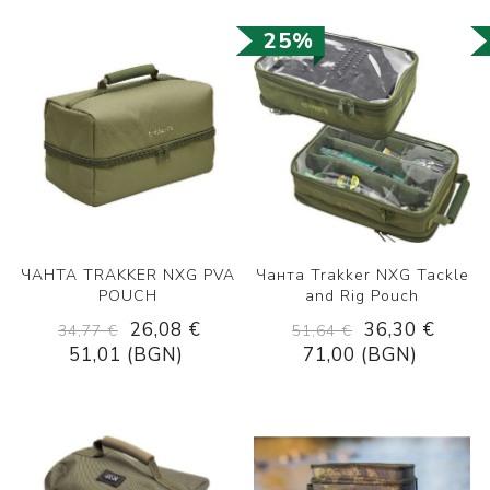
25%
ЧАНТА TRAKKER NXG PVA
Чанта Trakker NXG Tackle
POUCH
and Rig Pouch
26,08 €
36,30 €
34,77 €
51,64 €
51,01 (BGN)
71,00 (BGN)