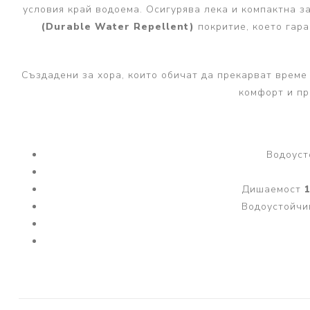
условия край водоема. Осигурява лека и компактна 
(Durable Water Repellent)
покритие, което гар
Създадени за хора, които обичат да прекарват време
комфорт и пр
Водоуст
Дишаемост
1
Водоустойчи