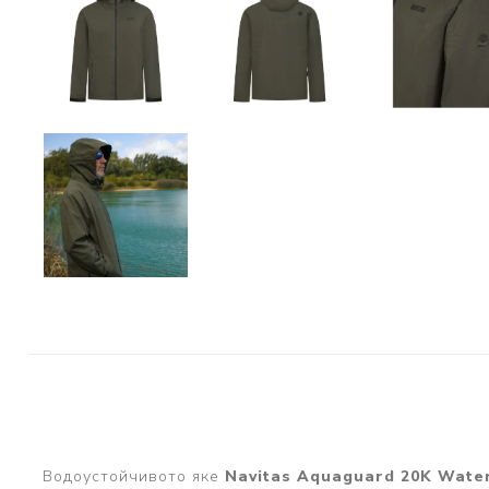
PRESTON INNOVATIONS
GURU TACKLE
DUDI BAITS
MATRIX TACKLE
No Manufacturer
CC MOORE
STICKY BAITS
CENTURY
NGT
MAINLINE
N-Burn
TEMPUS PRO
Водоустойчивото яке
Navitas Aquaguard 20K Water