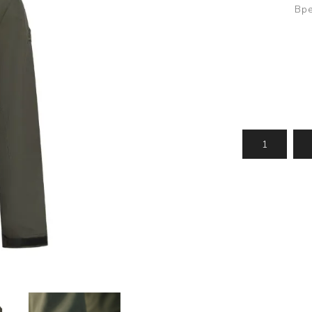
Усилени топчета
PVA продукти
Сако
Вре
Храни
метод