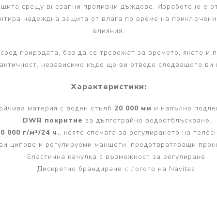
защита срещу внезапни проливни дъждове. Изработено е о
антира надеждна защита от влага по време на приключен
влияния.
 сред природата, без да се тревожат за времето, якето и
актичност, независимо къде ще ви отведе следващото ви
Характеристики:
ойчива материя с воден стълб
20 000 мм
и напълно подле
DWR покритие
за дълготрайно водоотблъскване.
0 000 г/м²/24 ч.
, която спомага за регулирането на телес
ви ципове и регулируеми маншети, предотвратяващи прон
Еластична качулка с възможност за регулиране.
Дискретно брандиране с логото на Navitas.