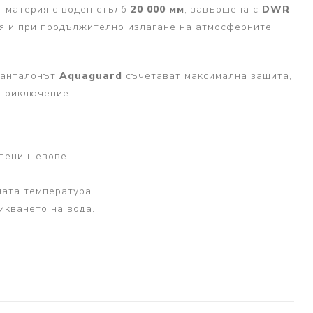
т материя с воден стълб
20 000 мм
, завършена с
DWR
ия и при продължително излагане на атмосферните
 панталонът
Aquaguard
съчетават максимална защита,
 приключение.
пени шевове.
ната температура.
икването на вода.