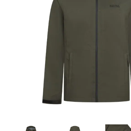
DYNAMITE BAITS
NAVITAS
TRAKKER
GARDNER TACKLE
SONIK SPORTS
BATTLE BAITS
KUMU
SPOMB
VASS RAINWEAR
CULT TACKLE
SELECT BAITS
DRUNK CARP
FORTIS EYEWEAR