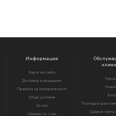
Информация
Обслужв
клие
Карта на сайта
Търси.
Доставка и връщания
Нови
Правила за поверителност
Бло
Общи условия
Последно разглеж
За нас
Сравни листа 
Свържи се с нас