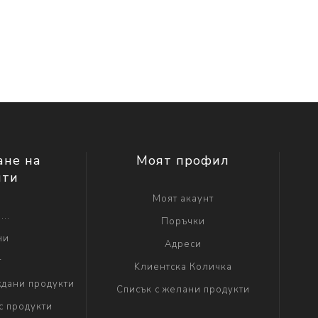
ане на
Моят профил
нти
Моят акаунт
...
Поръчки
ни
Адреси
г
Kлиентска Количка
дани продукти
Списък с желани продукти
с продукти