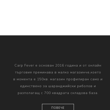
Carp Fever е основан 2016 година и от онлайн
търговия преминава в малко магазинче,което
в момента е 150кв. магазин профилиран само и
единствено за шаранджийски риболов и
разполагащ с 700 квадрата складова база.
ПОВЕЧЕ