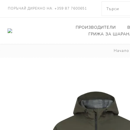
ПОРЪЧАЙ ДИРЕКНО НА: +359 87 7600651
ПРОИЗВОДИТЕЛИ
ГРИЖА ЗА ШАРАН
NASH TACKLE
Начало
Люлки, дюшеци
DELKIM
Кепове
RIDGEMONKEY
Други
KORDA
CARP FEVER
ONE MORE CAST
SOLAR TACKLE
SHIMANO
FOX