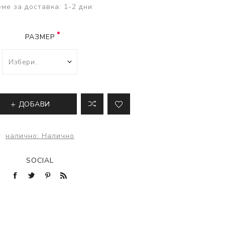
ве
ме за доставка:
1-2 дни
лки и преси за
 риболов
РАЗМЕР
ДОБАВИ
налично:
Налично
SOCIAL