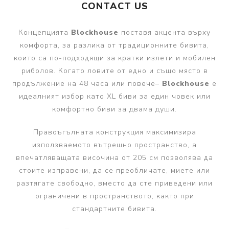
CONTACT US
Концепцията
Blockhouse
поставя акцента върху
комфорта, за разлика от традиционните бивита,
които са по-подходящи за кратки излети и мобилен
риболов. Когато ловите от едно и също място в
продължение на 48 часа или повече–
Blockhouse
е
идеалният избор като XL биви за един човек или
комфортно биви за двама души.
Правоъгълната конструкция максимизира
използваемото вътрешно пространство, а
впечатляващата височина от 205 см позволява да
стоите изправени, да се преобличате, миете или
разтягате свободно, вместо да сте приведени или
ограничени в пространството, както при
стандартните бивита.