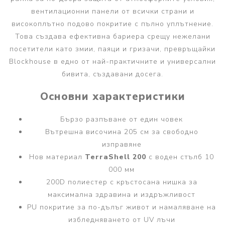
вентилационни панели от всички страни и
високоплътно подово покритие с пълно уплътнение.
Това създава ефективна бариера срещу нежелани
посетители като змии, паяци и гризачи, превръщайки
Blockhouse в едно от най-практичните и универсални
бивита, създавани досега.
Основни характеристики
Бързо разпъване от един човек
Вътрешна височина 205 см за свободно
изправяне
Нов материал
TerraShell 200
с воден стълб 10
000 мм
200D полиестер с кръстосана нишка за
максимална здравина и издръжливост
PU покритие за по-дълъг живот и намаляване на
избледняването от UV лъчи