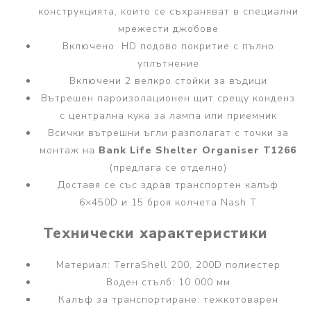
конструкцията, които се съхраняват в специални
мрежести джобове
Включено HD подово покритие с пълно
уплътнение
Включени 2 велкро стойки за въдици
Вътрешен пароизолационен щит срещу конденз
с централна кука за лампа или приемник
Всички вътрешни ъгли разполагат с точки за
монтаж на
Bank Life Shelter Organiser T1266
(предлага се отделно)
Доставя се със здрав транспортен калъф
6×450D и 15 броя колчета Nash T
Технически характеристики
Материал: TerraShell 200, 200D полиестер
Воден стълб: 10 000 мм
Калъф за транспортиране: тежкотоварен