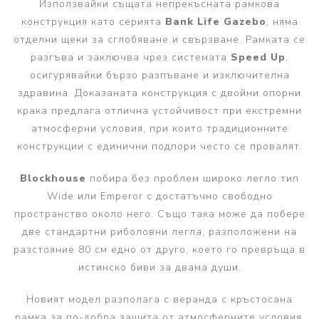
Използвайки същата непрекъсната рамкова
конструкция като серията
Bank Life Gazebo
, няма
отделни щеки за сглобяване и свързване. Рамката се
разгъва и заключва чрез системата
Speed Up
,
осигурявайки бързо разпъване и изключителна
здравина. Доказаната конструкция с двойни опорни
крака предлага отлична устойчивост при екстремни
атмосферни условия, при които традиционните
конструкции с единични подпори често се провалят.
Blockhouse
побира без проблем широко легло тип
Wide или Emperor с достатъчно свободно
пространство около него. Също така може да побере
две стандартни риболовни легла, разположени на
разстояние 80 см едно от друго, което го превръща в
истинско биви за двама души.
Новият модел разполага с веранда с кръстосана
рамка за по-добра защита от атмосферните условия,