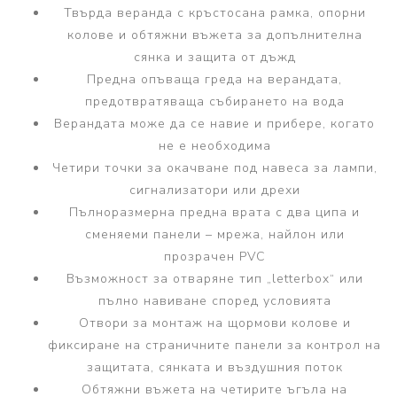
Твърда веранда с кръстосана рамка, опорни
колове и обтяжни въжета за допълнителна
сянка и защита от дъжд
Предна опъваща греда на верандата,
предотвратяваща събирането на вода
Верандата може да се навие и прибере, когато
не е необходима
Четири точки за окачване под навеса за лампи,
сигнализатори или дрехи
Пълноразмерна предна врата с два ципа и
сменяеми панели – мрежа, найлон или
прозрачен PVC
Възможност за отваряне тип „letterbox“ или
пълно навиване според условията
Отвори за монтаж на щормови колове и
фиксиране на страничните панели за контрол на
защитата, сянката и въздушния поток
Обтяжни въжета на четирите ъгъла на