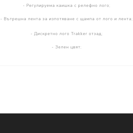
- Регулируема каишка с релефно лого;
- Вътрешна лента за изпотяване с щампа от лого и лента;
- Дискретно лого Trakker отзад;
- Зелен цвят;