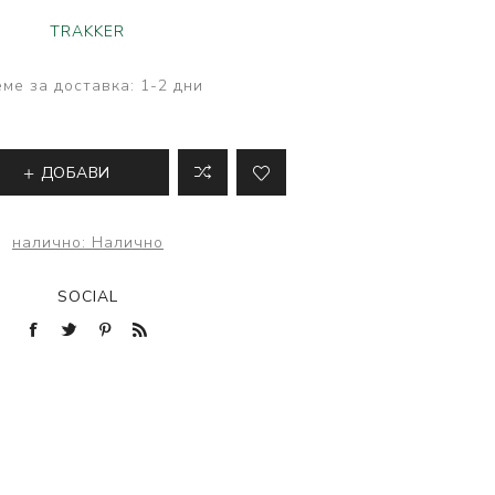
ве
TRAKKER
лки и преси за
 риболов
ме за доставка:
1-2 дни
ДОБАВИ
налично:
Налично
SOCIAL