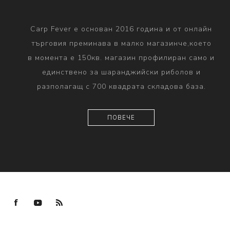
Carp Fever е основан 2016 година и от онлайн
търговия преминава в малко магазинче,което
в момента е 150кв. магазин профилиран само и
единствено за шаранджийски риболов и
разполагащ с 700 квадрата складова база.
ПОВЕЧЕ