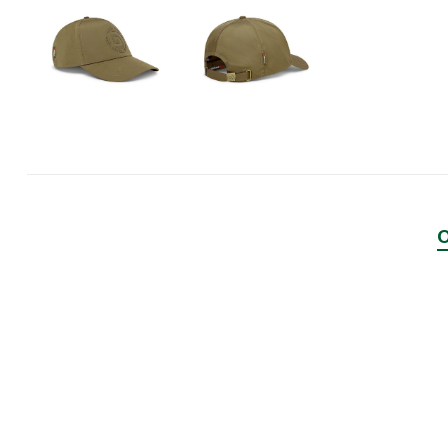
PRESTON INNOVATIONS
GURU TACKLE
DUDI BAITS
MATRIX TACKLE
No Manufacturer
CC MOORE
STICKY BAITS
CENTURY
NGT
MAINLINE
N-Burn
TEMPUS PRO