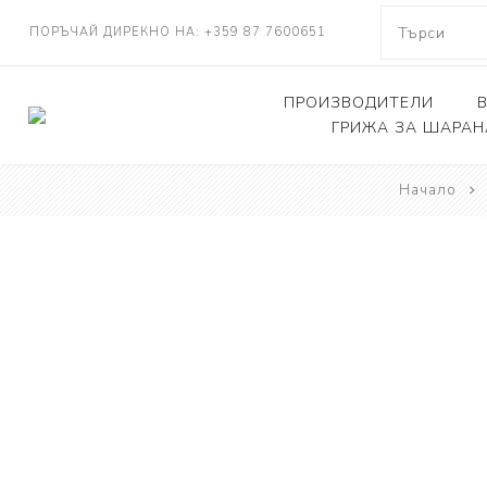
ПОРЪЧАЙ ДИРЕКНО НА: +359 87 7600651
ПРОИЗВОДИТЕЛИ
ГРИЖА ЗА ШАРАН
NASH TACKLE
Начало
Люлки, дюшеци
DELKIM
Кепове
RIDGEMONKEY
Други
KORDA
CARP FEVER
ONE MORE CAST
SOLAR TACKLE
SHIMANO
FOX