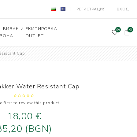
РЕГИСТРАЦИЯ
ВХОД
БИВАК И ЕКИПИРОВКА
(0)
(0)
 ЗОНА
OUTLET
esistant Cap
Подаръчен ваучер
и Вързани куки
Палатки и шатри
лки, кошници
Легла, чували,спални
системи
ни влакна и
kker Water Resistant Cap
а за поводи
Столове
оари и прикачни
Сакове, чанти, калъфи
дер риболов
e first to review this product
Класьори и Кутии
18,00 €
и за фидер
лов
Калъфи за въдици
35,20 (BGN)
е и Живарници
Маси