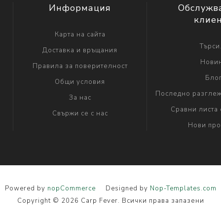
Информация
Обслужв
клие
Карта на сайта
Търси.
Доставка и връщания
Нови
Правила за поверителност
Бло
Общи условия
Последно разглеж
За нас
Сравни листа 
Свържи се с нас
Нови про
Powered by
nopCommerce
Designed by
Nop-Templates.com
Copyright © 2026 Carp Fever. Всички права запазени