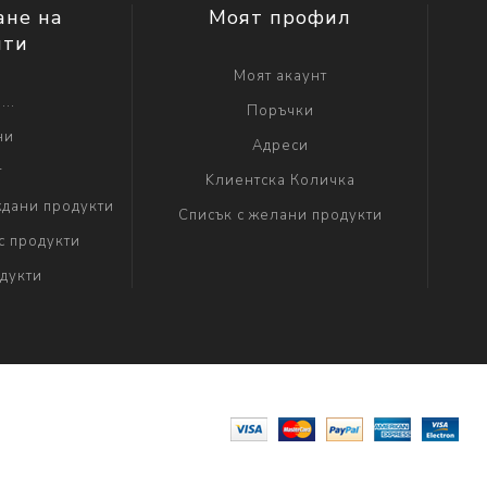
ане на
Моят профил
нти
Моят акаунт
...
Поръчки
ни
Адреси
г
Kлиентска Количка
дани продукти
Списък с желани продукти
с продукти
дукти