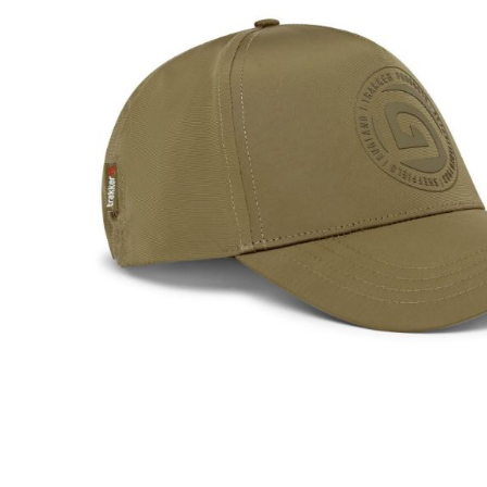
DYNAMITE BAITS
NAVITAS
TRAKKER
GARDNER TACKLE
SONIK SPORTS
BATTLE BAITS
KUMU
SPOMB
VASS RAINWEAR
CULT TACKLE
SELECT BAITS
DRUNK CARP
FORTIS EYEWEAR