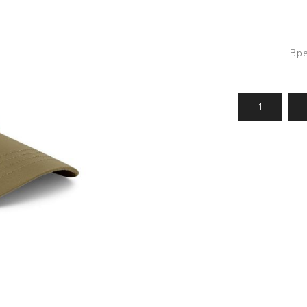
Усилени топчета
PVA продукти
Сако
Храни
метод
Вре