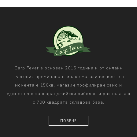
Carp Fever е основан 2016 година и от онлайн
търговия преминава в малко магазинче,което в
момента е 150кв. магазин профилиран само и
единствено за шаранджийски риболов и разполагащ
с 700 квадрата складова база.
ПОВЕЧЕ