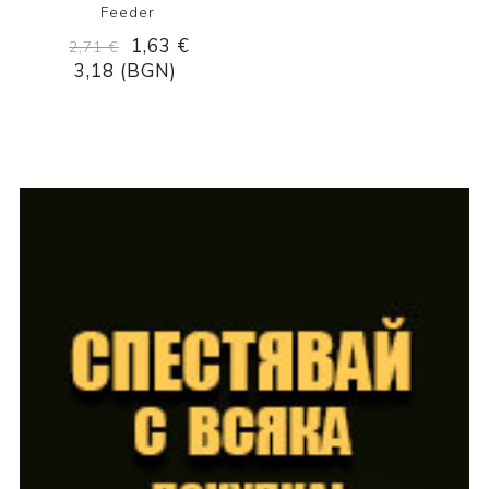
Feeder
1,63 €
2,71 €
3,18 (BGN)