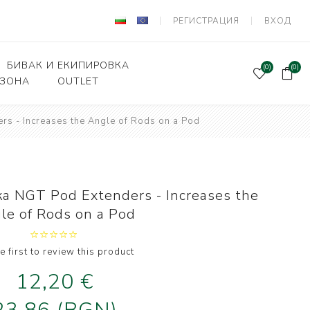
РЕГИСТРАЦИЯ
ВХОД
БИВАК И ЕКИПИРОВКА
(0)
(0)
 ЗОНА
OUTLET
s - Increases the Angle of Rods on a Pod
Подаръчен ваучер
и Вързани куки
Палатки и шатри
лки, кошници
Легла, чували,спални
системи
ни влакна и
а NGT Pod Extenders - Increases the
а за поводи
Столове
le of Rods on a Pod
оари и прикачни
Сакове, чанти, калъфи
дер риболов
Класьори и Кутии
e first to review this product
и за фидер
лов
12,20 €
Калъфи за въдици
е и Живарници
Маси