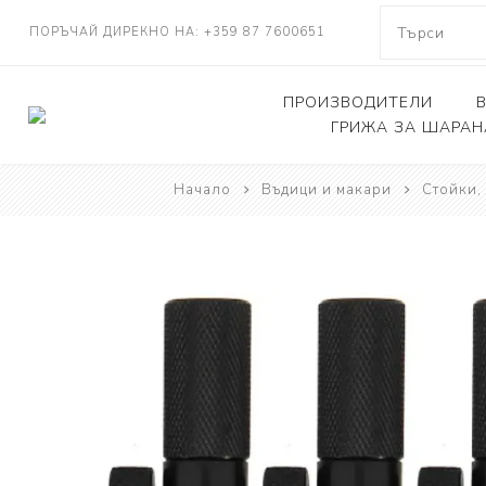
ПОРЪЧАЙ ДИРЕКНО НА: +359 87 7600651
ПРОИЗВОДИТЕЛИ
ГРИЖА ЗА ШАРАН
Начало
Въдици и макари
NASH TACKLE
Стойки,
Люлки, дюшеци
DELKIM
Кепове
RIDGEMONKEY
Други
KORDA
CARP FEVER
ONE MORE CAST
SOLAR TACKLE
SHIMANO
FOX