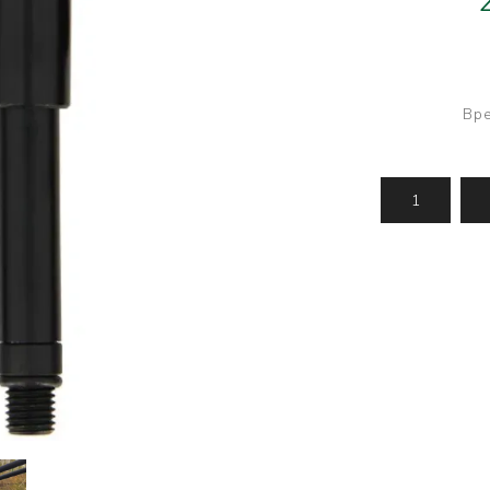
Усилени топчета
PVA продукти
Сако
Храни
метод
Вре