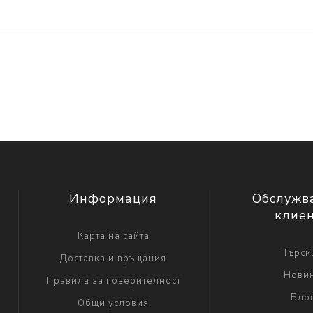
Информация
Обслужв
клие
Карта на сайта
Търси.
Доставка и връщания
Нови
Правила за поверителност
Бло
Общи условия