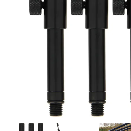
DYNAMITE BAITS
NAVITAS
TRAKKER
GARDNER TACKLE
SONIK SPORTS
BATTLE BAITS
KUMU
SPOMB
VASS RAINWEAR
CULT TACKLE
SELECT BAITS
DRUNK CARP
FORTIS EYEWEAR