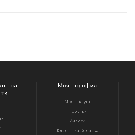
ане на
Моят профил
нти
Моят акаунт
...
Поръчки
ни
Адреси
г
Kлиентска Количка