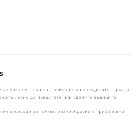
S
яма гъвкавост при настройването на въдиците. Просто
можете лесно да повдигате или сваляте въдиците.
ичен аксесоар за голямо разнообразие от риболовни