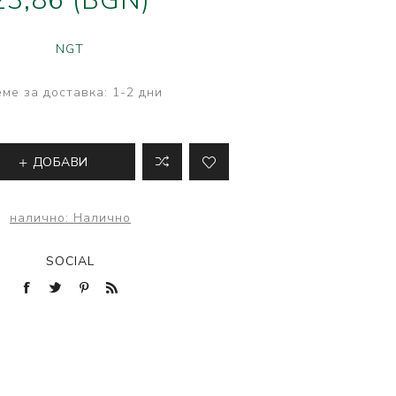
23,86 (BGN)
ве
лки и преси за
NGT
 риболов
ме за доставка:
1-2 дни
ДОБАВИ
налично:
Налично
SOCIAL