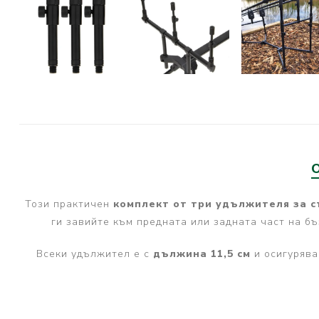
PRESTON INNOVATIONS
GURU TACKLE
DUDI BAITS
MATRIX TACKLE
No Manufacturer
CC MOORE
STICKY BAITS
CENTURY
Този практичен
комплект от три удължителя за ст
NGT
ги завийте към предната или задната част на бъ
MAINLINE
Всеки удължител е с
дължина 11,5 см
и осигуряв
N-Burn
TEMPUS PRO