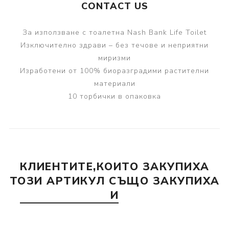
CONTACT US
За използване с тоалетна Nash Bank Life Toilet
Изключително здрави – без течове и неприятни
миризми
Изработени от 100% биоразградими растителни
материали
10 торбички в опаковка
КЛИЕНТИТЕ,КОИТО ЗАКУПИХА
ТОЗИ АРТИКУЛ СЪЩО ЗАКУПИХА
И