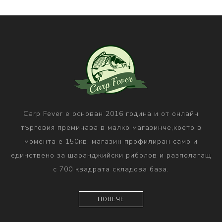
Carp Fever е основан 2016 година и от онлайн
търговия преминава в малко магазинче,което в
момента е 150кв. магазин профилиран само и
единствено за шаранджийски риболов и разполагащ
с 700 квадрата складова база.
ПОВЕЧЕ