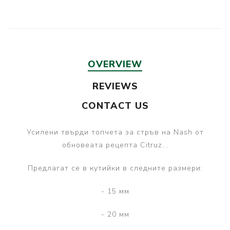
OVERVIEW
REVIEWS
CONTACT US
Усилени твърди топчета за стръв на Nash от
обновеата рецепта Citruz...
Предлагат се в кутийки в следните размери:
- 15 мм
- 20 мм