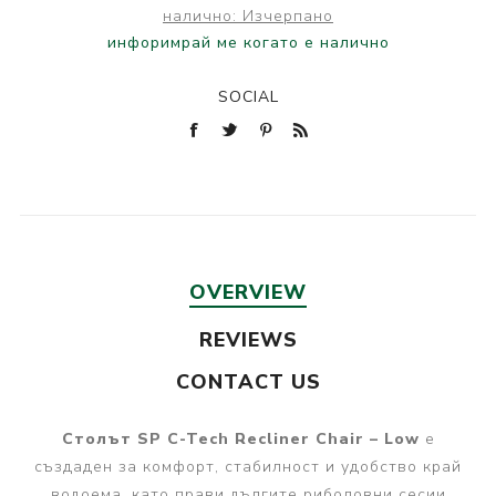
налично:
Изчерпано
инфоримрай ме когато е налично
SOCIAL
OVERVIEW
REVIEWS
CONTACT US
Столът SP C-Tech Recliner Chair – Low
е
създаден за комфорт, стабилност и удобство край
водоема, като прави дългите риболовни сесии