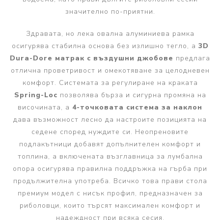
значително по-приятни.
Здравата, но лека овална алуминиева рамка
осигурява стабилна основа без излишно тегло, а
3D
Dura-Dore матрак с въздушни джобове
предлага
отлична проветривост и омекотяване за целодневен
комфорт. Системата за регулиране на краката
Spring-Loc
позволява бърза и сигурна промяна на
височината, а
4-точковата система за наклон
дава възможност лесно да настроите позицията на
седене според нуждите си. Неопреновите
подлакътници добавят допълнителен комфорт и
топлина, а включената възглавница за лумбална
опора осигурява правилна поддръжка на гърба при
продължителна употреба. Всичко това прави стола
премиум модел с нисък профил, предназначен за
риболовци, които търсят максимален комфорт и
надеждност при всяка сесия.