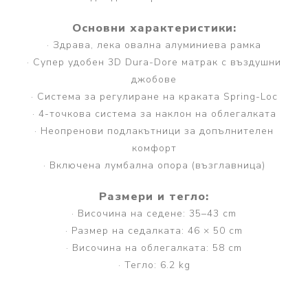
Основни характеристики:
· Здрава, лека овална алуминиева рамка
· Супер удобен 3D Dura-Dore матрак с въздушни
джобове
· Система за регулиране на краката Spring-Loc
· 4-точкова система за наклон на облегалката
· Неопренови подлакътници за допълнителен
комфорт
· Включена лумбална опора (възглавница)
Размери и тегло:
· Височина на седене: 35–43 cm
· Размер на седалката: 46 × 50 cm
· Височина на облегалката: 58 cm
· Тегло: 6.2 kg