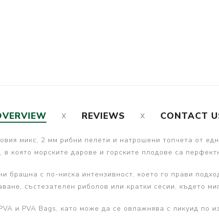
OVERVIEW
REVIEWS
CONTACT U
азовия микс, 2 мм рибни пелети и натрошени топчета от ед
, в която морските дарове и горските плодове са перфект
ни брашна с по-ниска интензивност, което го прави подхо
аване, състезателен риболов или кратки сесии, където м
VA и PVA Bags, като може да се овлажнява с ликуид по из