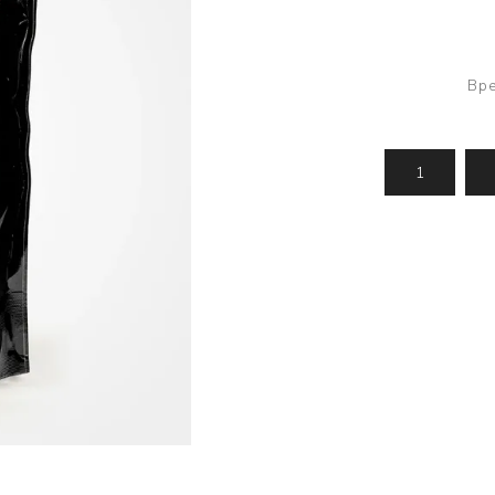
Усилени топчета
PVA продукти
Сако
Храни
метод
Вре