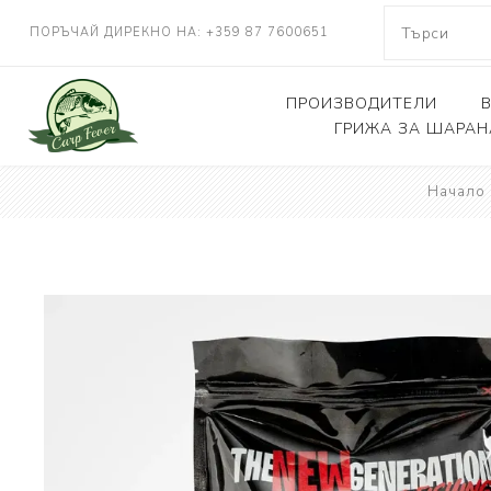
ПОРЪЧАЙ ДИРЕКНО НА: +359 87 7600651
ПРОИЗВОДИТЕЛИ
ГРИЖА ЗА ШАРАН
NASH TACKLE
Начало
Люлки, дюшеци
DELKIM
Кепове
RIDGEMONKEY
Други
KORDA
CARP FEVER
ONE MORE CAST
SOLAR TACKLE
SHIMANO
FOX