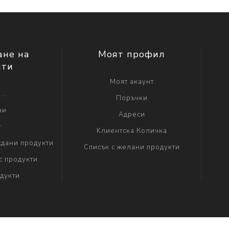
ане на
Моят профил
нти
Моят акаунт
...
Поръчки
ни
Адреси
г
Kлиентска Количка
дани продукти
Списък с желани продукти
с продукти
дукти