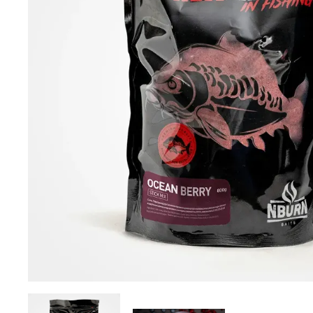
DYNAMITE BAITS
NAVITAS
TRAKKER
GARDNER TACKLE
SONIK SPORTS
BATTLE BAITS
KUMU
SPOMB
VASS RAINWEAR
CULT TACKLE
SELECT BAITS
DRUNK CARP
FORTIS EYEWEAR