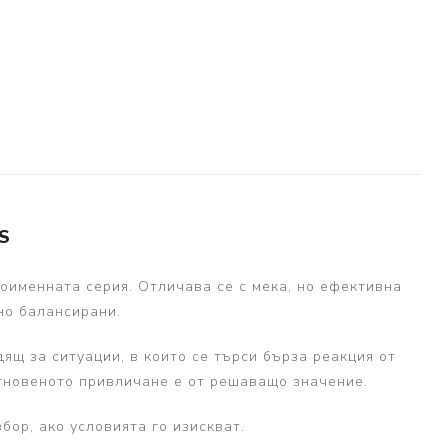
S
ноименната серия. Отличава се с мека, но ефективна
но балансирани.
дящ за ситуации, в които се търси бърза реакция от
игновеното привличане е от решаващо значение.
бор, ако условията го изискват.