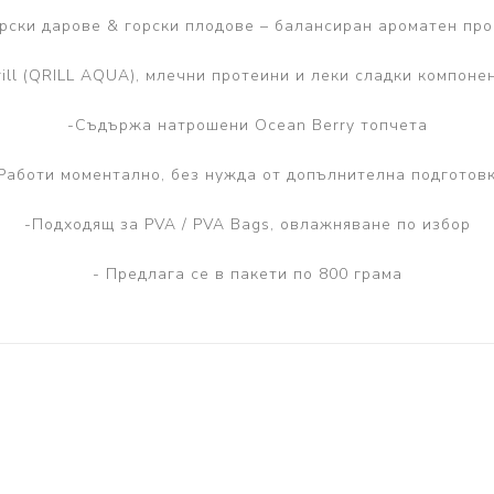
рски дарове & горски плодове – балансиран ароматен пр
rill (QRILL AQUA), млечни протеини и леки сладки компоне
-Съдържа натрошени Ocean Berry топчета
Работи моментално, без нужда от допълнителна подготов
-Подходящ за PVA / PVA Bags, овлажняване по избор
- Предлага се в пакети по 800 грама