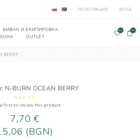
РЕГИСТРАЦИЯ
ВХОД
БИВАК И ЕКИПИРОВКА
(0)
(0)
 ЗОНА
OUTLET
N BERRY
Подаръчен ваучер
и Вързани куки
Палатки и шатри
лки, кошници
Легла, чували,спални
системи
ни влакна и
кс N-BURN OCEAN BERRY
а за поводи
Столове
оари и прикачни
Сакове, чанти, калъфи
дер риболов
e first to review this product
Класьори и Кутии
7,70 €
и за фидер
лов
Калъфи за въдици
15,06 (BGN)
е и Живарници
Маси