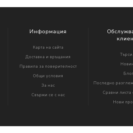
Информация
Обслужв
клие
Карта на сайта
Търси.
Доставка и връщания
Нови
Правила за поверителност
Бло
Общи условия
Последно разглеж
За нас
Сравни листа 
Свържи се с нас
Нови про