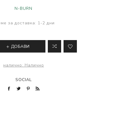
ве
N-BURN
лки и преси за
 риболов
ме за доставка:
1-2 дни
ДОБАВИ
налично:
Налично
SOCIAL