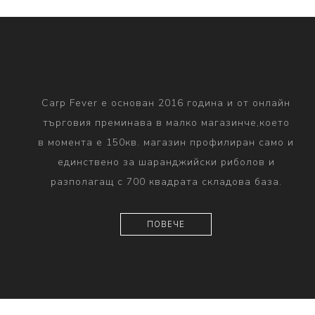
Carp Fever е основан 2016 година и от онлайн
търговия преминава в малко магазинче,което
в момента е 150кв. магазин профилиран само и
единствено за шаранджийски риболов и
разполагащ с 700 квадрата складова база.
ПОВЕЧЕ