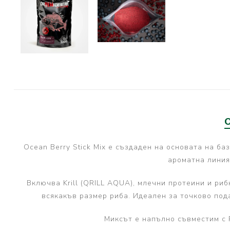
PRESTON INNOVATIONS
GURU TACKLE
DUDI BAITS
MATRIX TACKLE
No Manufacturer
CC MOORE
STICKY BAITS
CENTURY
Ocean Berry Stick Mix е създаден на основата на б
NGT
ароматна линия
MAINLINE
Включва Krill (QRILL AQUA), млечни протеини и риб
N-Burn
всякакъв размер риба. Идеален за точково под
TEMPUS PRO
Миксът е напълно съвместим с P