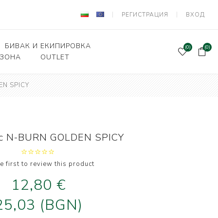
РЕГИСТРАЦИЯ
ВХОД
БИВАК И ЕКИПИРОВКА
(0)
(0)
 ЗОНА
OUTLET
EN SPICY
Подаръчен ваучер
и Вързани куки
Палатки и шатри
лки, кошници
Легла, чували,спални
системи
ни влакна и
кс N-BURN GOLDEN SPICY
а за поводи
Столове
оари и прикачни
Сакове, чанти, калъфи
дер риболов
e first to review this product
Класьори и Кутии
12,80 €
и за фидер
лов
Калъфи за въдици
25,03 (BGN)
е и Живарници
Маси