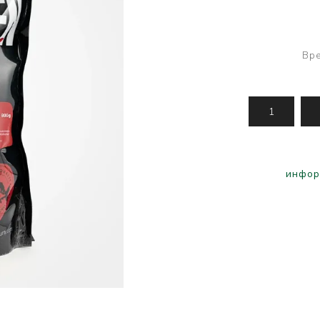
Усилени топчета
PVA продукти
Сако
Храни
метод
Вре
инфор