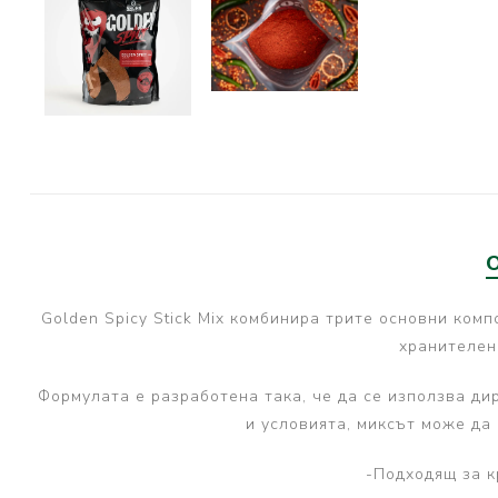
PRESTON INNOVATIONS
GURU TACKLE
DUDI BAITS
MATRIX TACKLE
No Manufacturer
CC MOORE
STICKY BAITS
CENTURY
Golden Spicy Stick Mix комбинира трите основни ком
NGT
хранителен
MAINLINE
Формулата е разработена така, че да се използва ди
N-Burn
и условията, миксът може да
TEMPUS PRO
-Подходящ за к