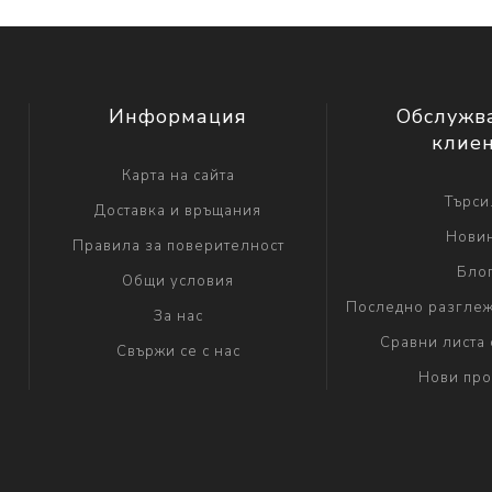
Информация
Обслужв
клие
Карта на сайта
Търси.
Доставка и връщания
Нови
Правила за поверителност
Бло
Общи условия
Последно разглеж
За нас
Сравни листа 
Свържи се с нас
Нови про