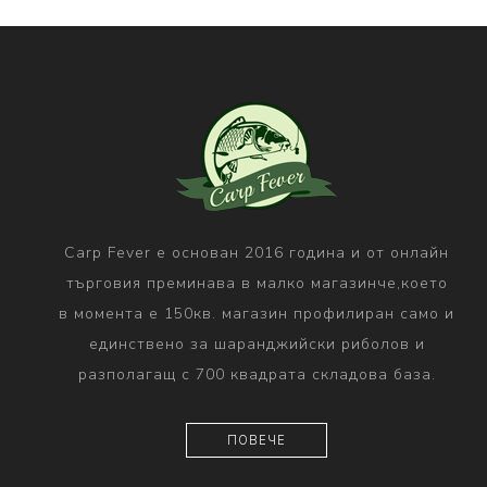
Carp Fever е основан 2016 година и от онлайн
търговия преминава в малко магазинче,което
в момента е 150кв. магазин профилиран само и
единствено за шаранджийски риболов и
разполагащ с 700 квадрата складова база.
ПОВЕЧЕ