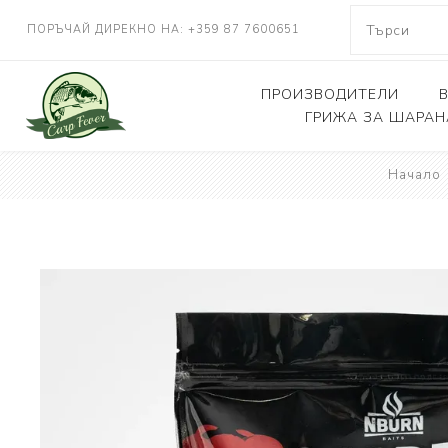
ПОРЪЧАЙ ДИРЕКНО НА: +359 87 7600651
ПРОИЗВОДИТЕЛИ
ГРИЖА ЗА ШАРАН
NASH TACKLE
Начало
Люлки, дюшеци
DELKIM
Кепове
RIDGEMONKEY
Други
KORDA
CARP FEVER
ONE MORE CAST
SOLAR TACKLE
SHIMANO
FOX