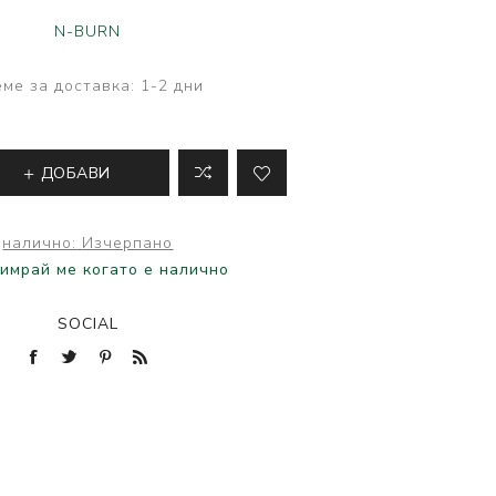
ве
N-BURN
лки и преси за
 риболов
ме за доставка:
1-2 дни
ДОБАВИ
налично:
Изчерпано
имрай ме когато е налично
SOCIAL