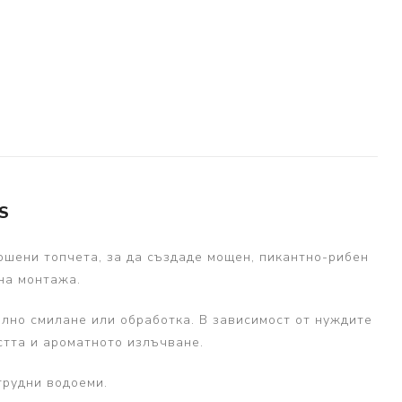
S
рошени топчета, за да създаде мощен, пикантно-рибен
на монтажа.
елно смилане или обработка. В зависимост от нуждите
стта и ароматното излъчване.
трудни водоеми.