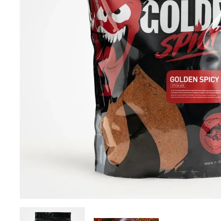
DYNAMITE BAITS
NAVITAS
TRAKKER
GARDNER TACKLE
SONIK SPORTS
BATTLE BAITS
KUMU
SPOMB
VASS RAINWEAR
CULT TACKLE
SELECT BAITS
DRUNK CARP
FORTIS EYEWEAR