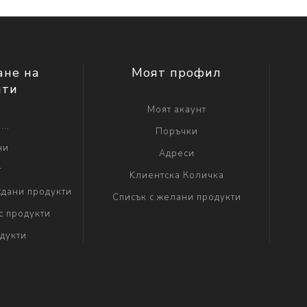
ане на
Моят профил
нти
Моят акаунт
...
Поръчки
ни
Адреси
г
Kлиентска Количка
дани продукти
Списък с желани продукти
с продукти
дукти