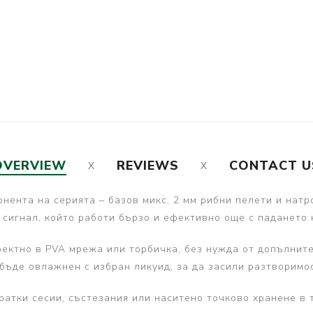
OVERVIEW
REVIEWS
CONTACT U
понента на серията – базов микс, 2 мм рибни пелети и нат
 сигнал, който работи бързо и ефективно още с падането 
ректно в PVA мрежа или торбичка, без нужда от допълнит
 бъде овлажнен с избран ликуид, за да засили разтворимо
ратки сесии, състезания или наситено точково хранене в 