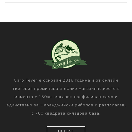
Carp Fever е основан 2016 година и от онлайн
търговия преминава в малко магазинче,което в
момента е 150кв. магазин профилиран само и
единствено за шаранджийски риболов и разполагащ
с 700 квадрата складова база.
ПОВЕЧЕ