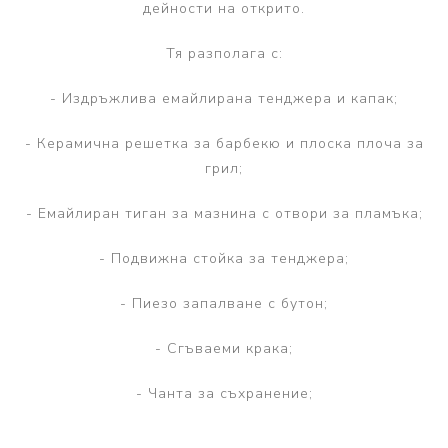
дейности на открито.
Тя разполага с:
- Издръжлива емайлирана тенджера и капак;
- Керамична решетка за барбекю и плоска плоча за
грил;
- Емайлиран тиган за мазнина с отвори за пламъка;
- Подвижна стойка за тенджера;
- Пиезо запалване с бутон;
- Сгъваеми крака;
- Чанта за съхранение;