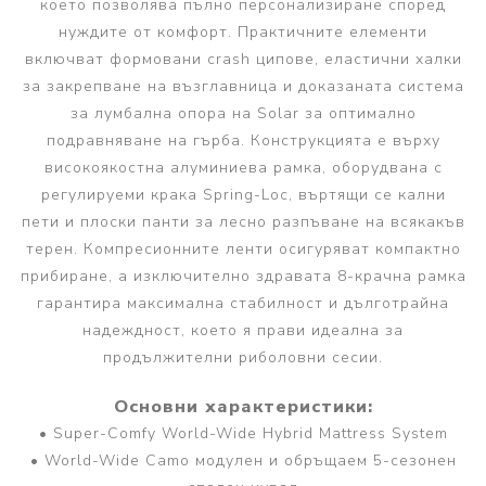
което позволява пълно персонализиране според
нуждите от комфорт. Практичните елементи
включват формовани crash ципове, еластични халки
за закрепване на възглавница и доказаната система
за лумбална опора на Solar за оптимално
подравняване на гърба. Конструкцията е върху
високоякостна алуминиева рамка, оборудвана с
регулируеми крака Spring-Loc, въртящи се кални
пети и плоски панти за лесно разпъване на всякакъв
терен. Компресионните ленти осигуряват компактно
прибиране, а изключително здравата 8-крачна рамка
гарантира максимална стабилност и дълготрайна
надеждност, което я прави идеална за
продължителни риболовни сесии.
Основни характеристики:
• Super-Comfy World-Wide Hybrid Mattress System
• World-Wide Camo модулен и обръщаем 5-сезонен