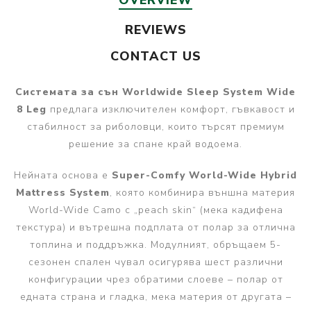
REVIEWS
CONTACT US
Системата за сън Worldwide Sleep System Wide
8 Leg
предлага изключителен комфорт, гъвкавост и
стабилност за риболовци, които търсят премиум
решение за спане край водоема.
Нейната основа е
Super-Comfy World-Wide Hybrid
Mattress System
, която комбинира външна материя
World-Wide Camo с „peach skin“ (мека кадифена
текстура) и вътрешна подплата от полар за отлична
топлина и поддръжка. Модулният, обръщаем 5-
сезонен спален чувал осигурява шест различни
конфигурации чрез обратими слоеве – полар от
едната страна и гладка, мека материя от другата –