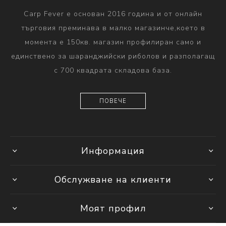
Carp Fever е основан 2016 година и от онлайн
търговия преминава в малко магазинче,което в
момента е 150кв. магазин профилиран само и
единствено за шаранджийски риболов и разполагащ
с 700 квадрата складова база.
ПОВЕЧЕ
Информация
Обслужване на клиенти
Моят профил