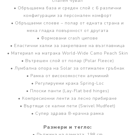
спален чувал
• Обръщаема база и среден слой с 6 различни
конфигурации за персонален комфорт
• Обръщаеми слоеве – полар от едната страна и
мека гладка повърхност от другата
• Формовани crash ципове
• Еластични халки за закрепване на възглавница
• Материал на матрака World-Wide Camo Peach Skin
• Вътрешен слой от полар (Polar Fleece)
• Лумбална опора на Solar за оптимален гръбнак
• Рамка от високоякостен алуминий
• Регулируеми крака Spring-Loc
• Плоски панти (Lay-Flat bed hinges)
• Компресионни ленти за лесно прибиране
• Въртящи се кални пети (Swivel Mudfeet)
• Супер здрава 8-крачна рамка
Размери и тегло:
• Дължина на рамката: 198 cm