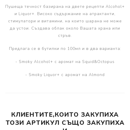
Пушеща течност базирана на двете рецепти Alcohol+
и Liquor+. Високо съдържание на атрактанти,
стимулатори и витамини, на които шарана не може
да устои. Създава облак около Вашата храна или
стръв.
Предлага се в бутилки по 100мл и в два варианта:
- Smoky Alcohol+ с аромат на Squid&Octopus
- Smoky Liquor+ с аромат на Almond
КЛИЕНТИТЕ,КОИТО ЗАКУПИХА
ТОЗИ АРТИКУЛ СЪЩО ЗАКУПИХА