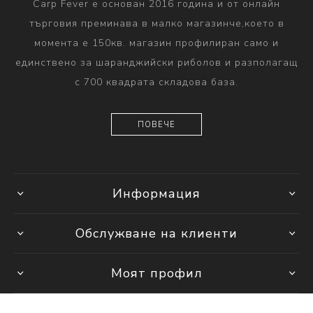
Carp Fever е основан 2016 година и от онлайн
търговия преминава в малко магазинче,което в
момента е 150кв. магазин профилиран само и
единствено за шаранджийски риболов и разполагащ
с 700 квадрата складова база.
ПОВЕЧЕ
Информация
Обслужване на клиенти
Моят профил