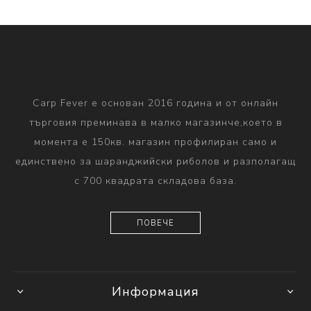
Carp Fever е основан 2016 година и от онлайн
търговия преминава в малко магазинче,което в
момента е 150кв. магазин профилиран само и
единствено за шаранджийски риболов и разполагащ
с 700 квадрата складова база.
ПОВЕЧЕ
Информация