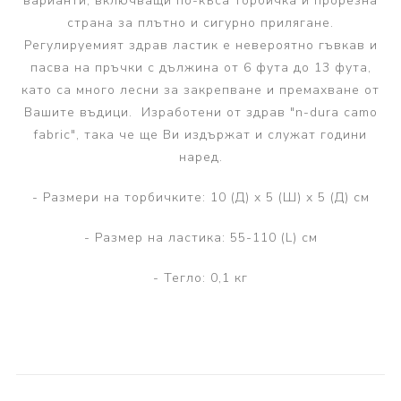
варианти, включващи по-къса торбичка и прорезна
страна за плътно и сигурно прилягане.
Регулируемият здрав ластик е невероятно гъвкав и
пасва на пръчки с дължина от 6 фута до 13 фута,
като са много лесни за закрепване и премахване от
Вашите въдици. Изработени от здрав "n-dura camo
fabric", така че ще Ви издържат и служат години
наред.
- Размери на торбичките: 10 (Д) х 5 (Ш) х 5 (Д) см
- Размер на ластика: 55-110 (L) см
- Тегло: 0,1 кг