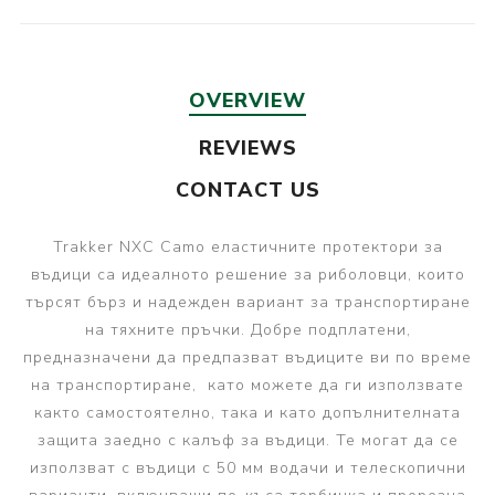
OVERVIEW
REVIEWS
CONTACT US
Trakker NXC Camo еластичните протектори за
въдици са идеалното решение за риболовци, които
търсят бърз и надежден вариант за транспортиране
на тяхните пръчки. Добре подплатени,
предназначени да предпазват въдиците ви по време
на транспортиране, като можете да ги използвате
както самостоятелно, така и като допълнителната
защита заедно с калъф за въдици. Те могат да се
използват с въдици с 50 мм водачи и телескопични