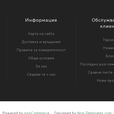
Информация
Обслужв
клие
Карта на сайта
Търси.
Доставка и връщания
Нови
Правила за поверителност
Бло
Общи условия
Последно разглеж
За нас
Сравни листа 
Свържи се с нас
Нови про
Powered by
nopCommerce
Designed by
Nop-Templates.com