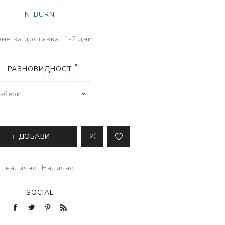
ве
N-BURN
лки и преси за
 риболов
ме за доставка:
1-2 дни
РАЗНОВИДНОСТ
ДОБАВИ
налично:
Налично
SOCIAL