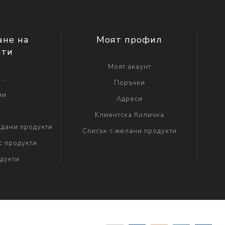
ане на
Моят профил
нти
Моят акаунт
...
Поръчки
ни
Адреси
г
Kлиентска Количка
дани продукти
Списък с желани продукти
с продукти
дукти