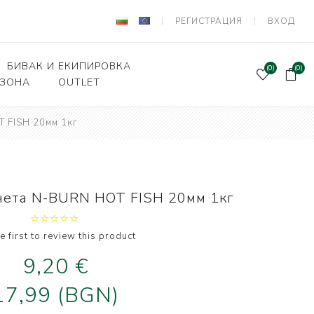
РЕГИСТРАЦИЯ
ВХОД
БИВАК И ЕКИПИРОВКА
(0)
(0)
 ЗОНА
OUTLET
 FISH 20мм 1кг
Подаръчен ваучер
и Вързани куки
Палатки и шатри
лки, кошници
Легла, чували,спални
системи
ни влакна и
чета N-BURN HOT FISH 20мм 1кг
а за поводи
Столове
оари и прикачни
Сакове, чанти, калъфи
дер риболов
e first to review this product
Класьори и Кутии
9,20 €
и за фидер
лов
Калъфи за въдици
17,99 (BGN)
е и Живарници
Маси