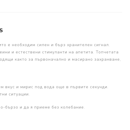
S
ито е необходим силен и бърз хранителен сигнал.
теини и естествени стимуланти на апетита. Топчетата
одящи както за първоначално и масирано захранване,
м вкус и мирис под вода още в първите секунди.
тни ситуации.
о-бързо и да я приеме без колебание.