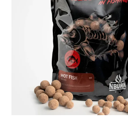
DYNAMITE BAITS
NAVITAS
TRAKKER
GARDNER TACKLE
SONIK SPORTS
BATTLE BAITS
KUMU
SPOMB
VASS RAINWEAR
CULT TACKLE
SELECT BAITS
DRUNK CARP
FORTIS EYEWEAR