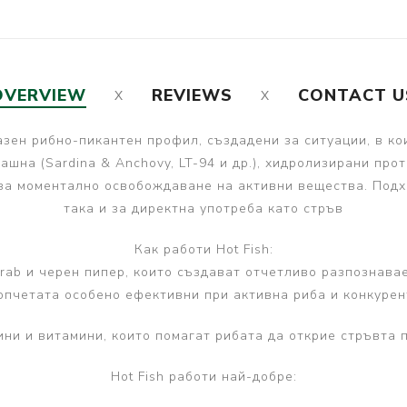
OVERVIEW
REVIEWS
CONTACT U
разен рибно-пикантен профил, създадени за ситуации, в ко
шна (Sardina & Anchovy, LT-94 и др.), хидролизирани про
 за моментално освобождаване на активни вещества. Подх
така и за директна употреба като стръв
Как работи Hot Fish:
rab и черен пипер, които създават отчетливо разпознавае
опчетата особено ефективни при активна риба и конкурен
ни и витамини, които помагат рибата да открие стръвта п
Hot Fish работи най-добре: