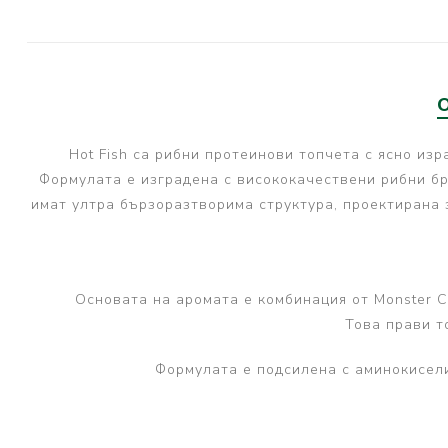
PRESTON INNOVATIONS
GURU TACKLE
DUDI BAITS
MATRIX TACKLE
Hot Fish са рибни протеинови топчета с ясно из
No Manufacturer
Формулата е изградена с висококачествени рибни бра
CC MOORE
имат ултра бързоразтворима структура, проектирана
STICKY BAITS
CENTURY
NGT
Основата на аромата е комбинация от Monster C
Това прави т
MAINLINE
N-Burn
Формулата е подсилена с аминокисели
TEMPUS PRO