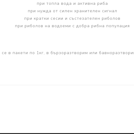
при топла вода и активна риба
при нужда от силен хранителен сигнал
при кратки сесии и състезателен риболов
при риболов на водоеми с добра рибна популация
 се в пакети по 1кг, в бързоразтворим или бавноразтвори