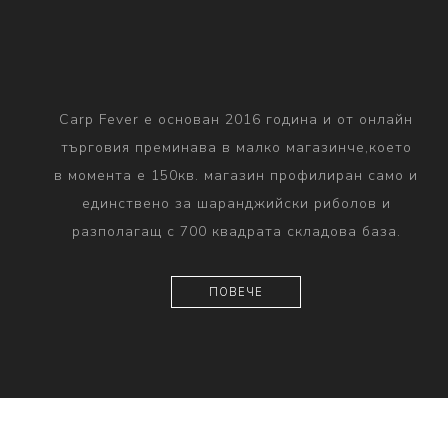
Carp Fever е основан 2016 година и от онлайн
търговия преминава в малко магазинче,което
в момента е 150кв. магазин профилиран само и
единствено за шаранджийски риболов и
разполагащ с 700 квадрата складова база.
ПОВЕЧЕ