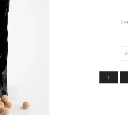
Усилени топчета
PVA продукти
Сако
Храни
метод
Вре