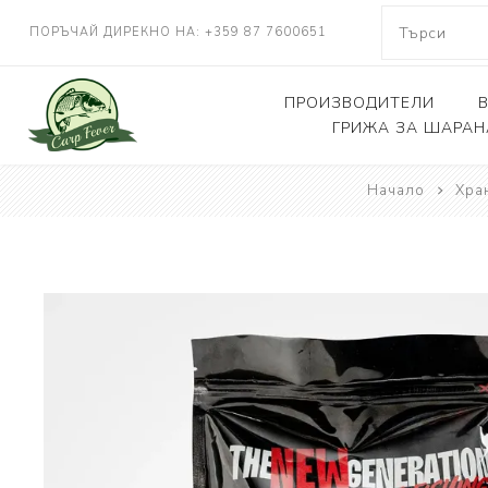
ПОРЪЧАЙ ДИРЕКНО НА: +359 87 7600651
ПРОИЗВОДИТЕЛИ
ГРИЖА ЗА ШАРАН
NASH TACKLE
Начало
Хра
Люлки, дюшеци
DELKIM
Кепове
RIDGEMONKEY
Други
KORDA
CARP FEVER
ONE MORE CAST
SOLAR TACKLE
SHIMANO
FOX