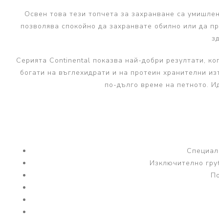
Освен това тези топчета за захранване са умишлен
позволява спокойно да захранвате обилно или да п
з
Серията Continental показва най-добри резултати, к
богати на въглехидрати и на протеин хранителни из
по-дълго време на петното. И
Специал
Изключително гру
По