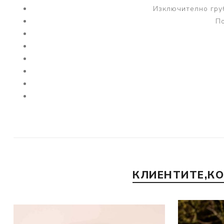
Изключително гру
По
КЛИЕНТИТЕ,К