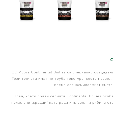
PRESTON INNOVATIONS
GURU TACKLE
DUDI BAITS
MATRIX TACKLE
No Manufacturer
CC MOORE
STICKY BAITS
CENTURY
CC Moore Continental Boilies са специално създаден
NGT
Тези топчета имат по-груба текстура, което позво
MAINLINE
време лесносмилаемият състав
N-Burn
Това, което прави серията Continental Boilies ос
TEMPUS PRO
нежелани „крадци“ като раци и плевелни риби, а съ