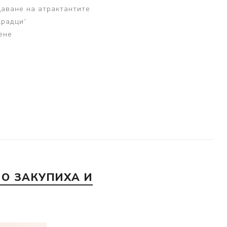
даване на атрактантите
крадци“
ене
и
а
О ЗАКУПИХА И