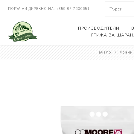
ПОРЪЧАЙ ДИРЕКНО НА: +359 87 7600651
ПРОИЗВОДИТЕЛИ
ГРИЖА ЗА ШАРАН
NASH TACKLE
Начало
Храни
Люлки, дюшеци
DELKIM
Кепове
RIDGEMONKEY
Други
KORDA
CARP FEVER
ONE MORE CAST
SOLAR TACKLE
SHIMANO
FOX