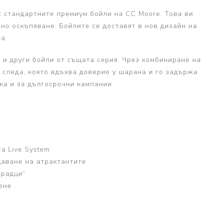
с стандартните премиум бойли на CC Moore. Това ви
о оскъпяване. Бойлите се доставят в нов дизайн на
а.
 и други бойли от същата серия. Чрез комбиниране на
 следа, която вдъхва доверие у шарана и го задържа
ка и за дългосрочни кампании.
а Live System
даване на атрактантите
крадци“
ене
и