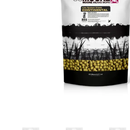
DYNAMITE BAITS
NAVITAS
TRAKKER
GARDNER TACKLE
SONIK SPORTS
BATTLE BAITS
KUMU
SPOMB
VASS RAINWEAR
CULT TACKLE
SELECT BAITS
DRUNK CARP
FORTIS EYEWEAR