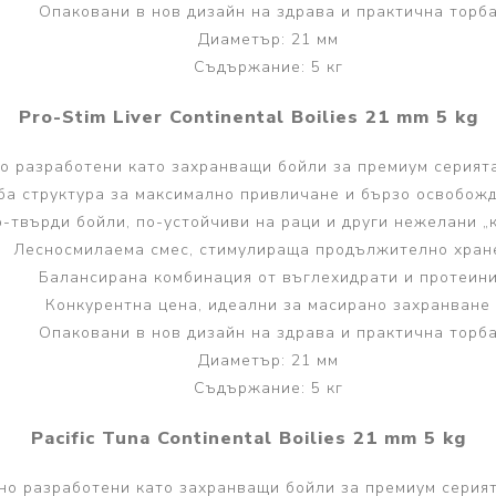
Опаковани в нов дизайн на здрава и практична торб
Диаметър: 21 мм
Съдържание: 5 кг
Pro-Stim Liver Continental Boilies 21 mm 5 kg
 разработени като захранващи бойли за премиум серията 
ба структура за максимално привличане и бързо освобож
-твърди бойли, по-устойчиви на раци и други нежелани „
Лесносмилаема смес, стимулираща продължително хран
Балансирана комбинация от въглехидрати и протеин
Конкурентна цена, идеални за масирано захранване
Опаковани в нов дизайн на здрава и практична торб
Диаметър: 21 мм
Съдържание: 5 кг
Pacific Tuna Continental Boilies 21 mm 5 kg
о разработени като захранващи бойли за премиум серията