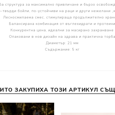
ба структура за максимално привличане и бързо освобож
-твърди бойли, по-устойчиви на раци и други нежелани „
Лесносмилаема смес, стимулираща продължително хран
Балансирана комбинация от въглехидрати и протеин
Конкурентна цена, идеални за масирано захранване
Опаковани в нов дизайн на здрава и практична торб
Диаметър: 21 мм
Съдържание: 5 кг
ОИТО ЗАКУПИХА ТОЗИ АРТИКУЛ СЪЩ