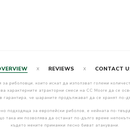
OVERVIEW
REVIEWS
CONTACT U
и за риболовци, които искат да използват големи количес
лява характерните атракторни смеси на CC Moore да се ос
 гарантира, че шараните продължават да се хранят по-дъ
обено подходяща за европейски риболов, е нейната по-твър
що така им позволява да останат по-дълго време непокът
където меките примамки лесно биват атакувани.