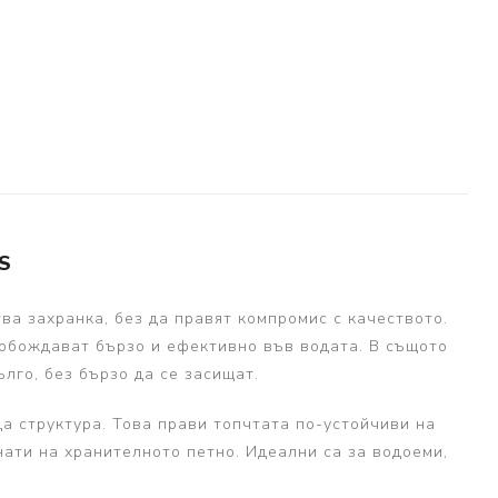
S
тва захранка, без да правят компромис с качеството.
вобождават бързо и ефективно във водата. В същото
лго, без бързо да се засищат.
да структура. Това прави топчтата по-устойчиви на
нати на хранителното петно. Идеални са за водоеми,