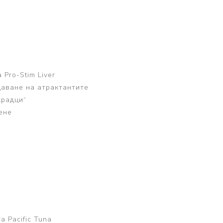
а
Pro-Stim Liver
даване на атрактантите
крадци“
ене
и
а
 Pacific Tuna