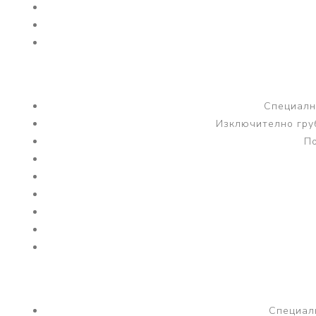
Специално
Изключително гру
По
Специалн