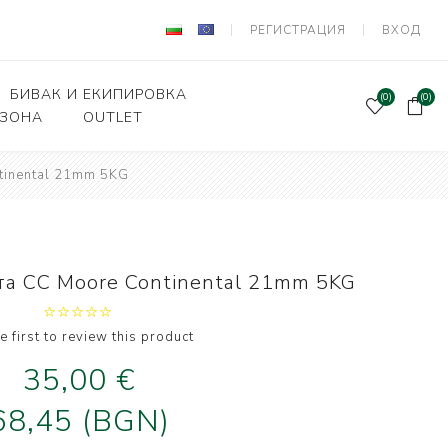
РЕГИСТРАЦИЯ
ВХОД
БИВАК И ЕКИПИРОВКА
(0)
(0)
 ЗОНА
OUTLET
tinental 21mm 5KG
Подаръчен ваучер
и Вързани куки
Палатки и шатри
лки, кошници
Легла, чували,спални
системи
ни влакна и
а CC Moore Continental 21mm 5KG
а за поводи
Столове
оари и прикачни
Сакове, чанти, калъфи
дер риболов
e first to review this product
Класьори и Кутии
35,00 €
и за фидер
лов
Калъфи за въдици
68,45 (BGN)
е и Живарници
Маси