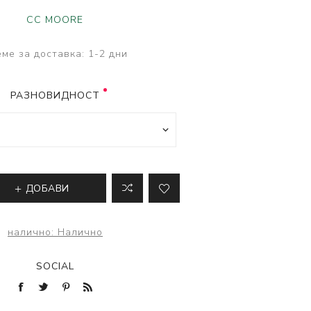
ве
CC MOORE
лки и преси за
 риболов
ме за доставка:
1-2 дни
РАЗНОВИДНОСТ
ДОБАВИ
налично:
Налично
SOCIAL