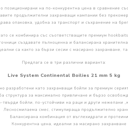
о позиционирани на по-конкурентна цена в сравнение съ
равите продължителни захранващи кампании без прекомерн
драва опаковка, удобна за транспорт и съхранение на брег
огато се комбинира със съответстващите премиум hookbaits
точници създавате пълноценна и балансирана хранителна
деални са както за бързи сесии с масирано захранване, та
Предлага се в три различни варианта:
Live System Continental Boilies 21 mm 5 kg
но разработени като захранващи бойли за премиум серият
ба структура за максимално привличане и бързо освобож
-твърди бойли, по-устойчиви на раци и други нежелани „
Лесносмилаема смес, стимулираща продължително хран
Балансирана комбинация от въглехидрати и протеин
Конкурентна цена, идеални за масирано захранване