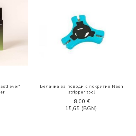
astFever"
Белачка за поводи с покритие Nash
der
stripper tool
8,00 €
15,65 (BGN)