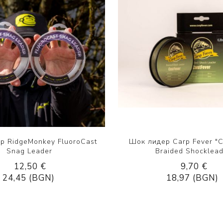
р RidgeMonkey FluoroCast
Шок лидер Carp Fever "C
Snag Leader
Braided Shocklea
12,50 €
9,70 €
24,45 (BGN)
18,97 (BGN)