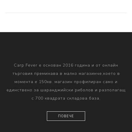
Carp Fever е основан 2016 година и от онлайн
търговия преминава в малко магазинче,което в
момента е 150кв. магазин профилиран само и
единствено за шаранджийски риболов и разполагащ
с 700 квадрата складова база.
ПОВЕЧЕ