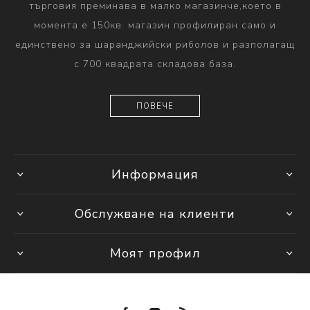
търговия преминава в малко магазинче,което в
момента е 150кв. магазин профилиран само и
единствено за шаранджийски риболов и разполагащ
с 700 квадрата складова база.
ПОВЕЧЕ
Информация
Обслужване на клиенти
Моят профил