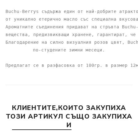
Buchu-Berrys съдържа един от най-добрите атракт
от уникално етерично масло със специална вкусов
Ароматните съединения придават на стръвта Buchu
вещества, предизвикващи хранене, гарантират, че
Благодарение на силно визуалния розов цвят, Buc
по-студените зимни месеци.
Предлагат се в разфасовка от 100гр. в размер 12
КЛИЕНТИТЕ,КОИТО ЗАКУПИХА
ТОЗИ АРТИКУЛ СЪЩО ЗАКУПИХА
И