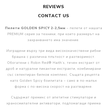
REVIEWS
CONTACT US
Пелети GOLDEN SPICY 2-2,5мм
– пелети от нашата
PREMIUM серия за техники, при които размерът на
захранването има значение.
Изградени върху три вида висококачествени рибни
брашна с различна плътност и разтворимост.
Обогатени с Robin Red® Haith’s, течен екстракт от
дроб и натурални пикантни екстракти, комбинирани
със селектиран билков комплекс. Същата рецепта
като Golden Spicy боилитата – само в по-малък
форма с по-висока скорост на разтваряне.
Съдържат премикс от апетитни стимулатори и
храносмилателни активатори, подпомагащи приема