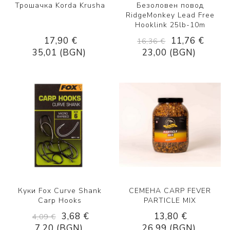
Трошачка Korda Krusha
Безоловен повод
RidgeMonkey Lead Free
Hooklink 25lb-10m
17,90 €
11,76 €
16,36 €
35,01 (BGN)
23,00 (BGN)
Куки Fox Curve Shank
СЕМЕНА CARP FEVER
Carp Hooks
PARTICLE MIX
3,68 €
13,80 €
4,09 €
7,20 (BGN)
26,99 (BGN)