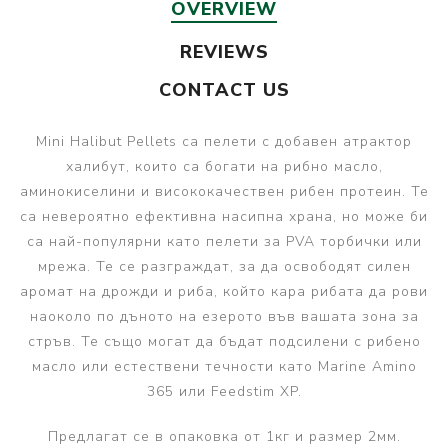
OVERVIEW
REVIEWS
CONTACT US
Mini Halibut Pellets са пелети с добавен атрактор
халибут, които са богати на рибно масло,
аминокиселини и висококачествен рибен протеин. Те
са невероятно ефективна насипна храна, но може би
са най-популярни като пелети за PVA торбички или
мрежа. Те се разграждат, за да освободят силен
аромат на дрожди и риба, който кара рибата да рови
наоколо по дъното на езерото във вашата зона за
стръв. Те също могат да бъдат подсилени с рибено
масло или естествени течности като Marine Amino
365 или Feedstim XP.
Предлагат се в опаковка от 1кг и размер 2мм.