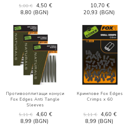
4,50 €
10,70 €
5,00 €
8,80 (BGN)
20,93 (BGN)
Противооплитащи конуси
Кримпове Fox Edges
Fox Edges Anti Tangle
Crimps x 60
Sleeves
4,60 €
4,60 €
5,11 €
5,11 €
8,99 (BGN)
8,99 (BGN)