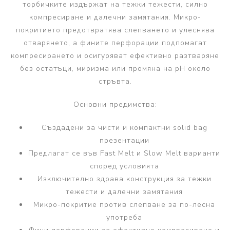
торбичките издържат на тежки тежести, силно
компресиране и далечни замятания. Микро-
покритието предотвратява слепването и улеснява
отварянето, а фините перфорации подпомагат
компресирането и осигуряват ефективно разтваряне
без остатъци, миризма или промяна на pH около
стръвта.
Основни предимства:
Създадени за чисти и компактни solid bag
презентации
Предлагат се във Fast Melt и Slow Melt варианти
според условията
Изключително здрава конструкция за тежки
тежести и далечни замятания
Микро-покритие против слепване за по-лесна
употреба