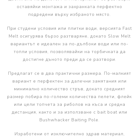
оставяйки монтажа и захранката перфектно
подредени върху избраното място.
При студени условия или плитки води, версията Fast
Melt осигурява бързо разтваряне, докато Slow Melt
вариантът е идеален за по-дълбоки води или по-
топли условия, позволявайки на торбичката да
достигне дъното преди да се разтвори.
Предлагат се в два практични размера. По-малкият
вариант е перфектен за далечни замятания или
минимално количество стръв, докато средният
размер побира по-големи количества пелети, флейк
или цели топчета за риболов на къса и средна
дистанция, както и за използване с bait boat или
Bushwhacker Baiting Pole.
Изработени от изключително здрав материал,