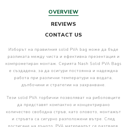
OVERVIEW
REVIEWS
CONTACT US
Изборът на правилния solid PVA bag може да бъде
разликата между чиста и ефективна презентация и
компрометиран монтаж. Серията Nash Solid PVA Bags
е създадена, за да осигури постоянна и надеждна
работа при различни температури на водата,
дълбочини и стратегии на захранване.
Тези solid PVA торбички позволяват на риболовците
да представят компактно и концентрирано
количество свободна стръв, като оловото, монтажът
и стръвта са сигурно разположени вътре. След
достигане на дъното, PVA материалът се разтваря,