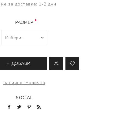
ве
ме за доставка:
1-2 дни
лки и преси за
 риболов
РАЗМЕР
ДОБАВИ
налично:
Налично
SOCIAL