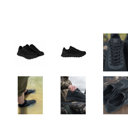
PRESTON INNOVATIONS
GURU TACKLE
DUDI BAITS
MATRIX TACKLE
No Manufacturer
CC MOORE
STICKY BAITS
CENTURY
NGT
MAINLINE
N-Burn
TEMPUS PRO