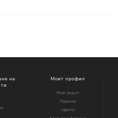
ане на
Моят профил
нти
Моят акаунт
...
Поръчки
ни
Адреси
г