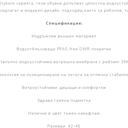
Drykore серията, тези обувки допълват цялостна водоусто
редлагат и модерен дизайн, подходящ както за риболов, т
Спецификация:
Издръжлив външен материал
Водоотблъскващо PFAS-free DWR покритие
Напълно водоустойчива вътрешна мембрана с рейтинг 25
хнология за позициониране на петата за отлична стабилн
Ветроустойчиви, дишащи и комфортни
Здрава гумена подметка
Налични в цвят тъмен камуфлаж
Размери: 42–45