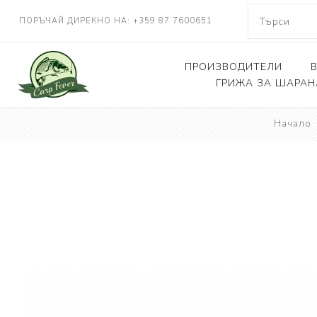
ПОРЪЧАЙ ДИРЕКНО НА: +359 87 7600651
ПРОИЗВОДИТЕЛИ
ГРИЖА ЗА ШАРАН
NASH TACKLE
Начало
Люлки, дюшеци
DELKIM
Кепове
RIDGEMONKEY
Други
KORDA
CARP FEVER
ONE MORE CAST
SOLAR TACKLE
SHIMANO
FOX