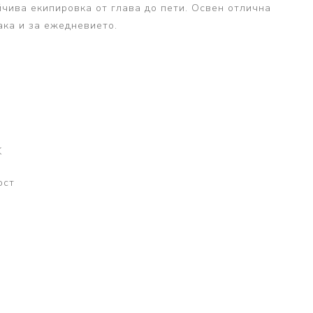
йчива екипировка от глава до пети. Освен отлична
ака и за ежедневието.
K
ост