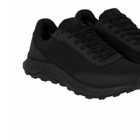
DYNAMITE BAITS
NAVITAS
TRAKKER
GARDNER TACKLE
SONIK SPORTS
BATTLE BAITS
KUMU
SPOMB
VASS RAINWEAR
CULT TACKLE
SELECT BAITS
DRUNK CARP
FORTIS EYEWEAR