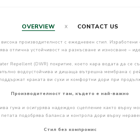
OVERVIEW
CONTACT US
т висока производителност с ежедневен стил. Изработени 
рява отлична устойчивост на разкъсване и износване – ид
ter Repellent (DWR) покритие, което кара водата да се съ
апълно водоустойчива и дишаща вътрешна мембрана с рей
оддържат краката ви сухи и комфортни дори при продъл
Производителност там, където е най-важно
ва гума и осигурява надеждно сцепление както върху мокр
 петата подобрява баланса и контрола дори върху неравен
Стил без компромис