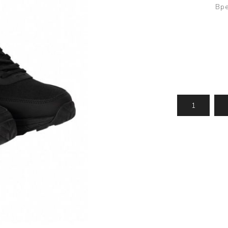
Усилени топчета
PVA продукти
Сако
Вре
Храни
метод