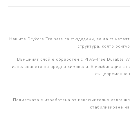
Нашите Drykore Trainers са създадени, за да съчетая
структура, която осигу
Външният слой е обработен с PFAS-free Durable Wa
използването на вредни химикали. В комбинация с н
същевременно п
Подметката е изработена от изключително издръжли
стабилизиране на