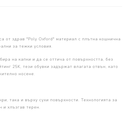
са от здрав "Poly Oxford" материал с плътна кошнична
еални за тежки условия.
бира на капки и да се оттича от повърхността, без
тинг 25K, тези обувки задържат влагата отвън, като
жително носене.
и, така и върху сухи повърхности. Технологията за
 и хлъзгав терен.