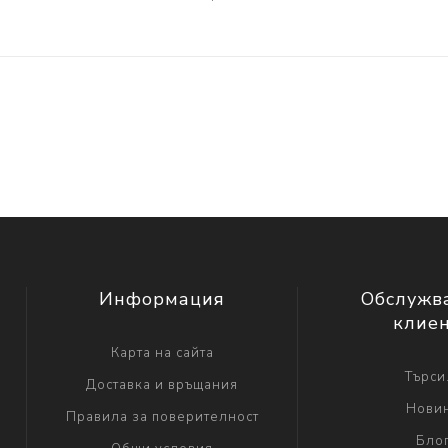
Информация
Обслужв
клие
Карта на сайта
Търси.
Доставка и връщания
Нови
Правила за поверителност
Бло