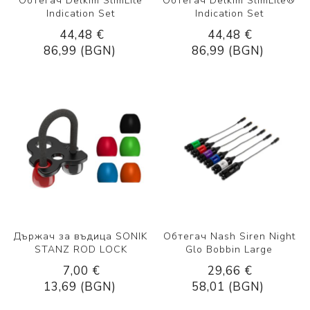
Обтегач Delkim SlimLite
Обтегач Delkim SlimLite®
Indication Set
Indication Set
44,48 €
44,48 €
86,99 (BGN)
86,99 (BGN)
Държач за въдица SONIK
Обтегач Nash Siren Night
STANZ ROD LOCK
Glo Bobbin Large
7,00 €
29,66 €
13,69 (BGN)
58,01 (BGN)