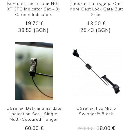
Комплект обтегачи NGT
Държач за въдица One
XT 3PC Indicator Set - 3k
More Cast Lock Gate Butt
Carbon Indicators
Grips
19,70 €
13,00 €
38,53 (BGN)
25,43 (BGN)
Обтегач Delkim SmartLite
Обтегач Fox Micro
Indication Set - Single
Swinger® Black
Multi-Coloured Hanger
60,00 €
18,00 €
20,00 €