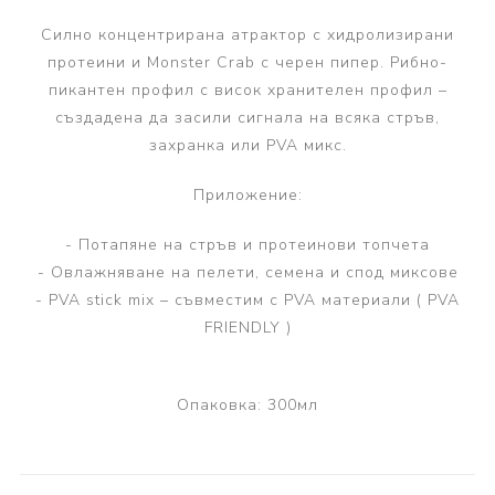
Силно концентрирана атрактор с хидролизирани
протеини и Monster Crab с черен пипер. Рибно-
пикантен профил с висок хранителен профил –
създадена да засили сигнала на всяка стръв,
захранка или PVA микс.
Приложение:
- Потапяне на стръв и протеинови топчета
- Овлажняване на пелети, семена и спод миксове
- PVA stick mix – съвместим с PVA материали ( PVA
FRIENDLY )
Опаковка: 300мл