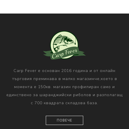
Carp Fever е основан 2016 година и от онлайн
търговия преминава в малко магазинче,което в
момента е 150кв. магазин профилиран само и
единствено за шаранджийски риболов и разполагащ
с 700 квадрата складова база.
ПОВЕЧЕ