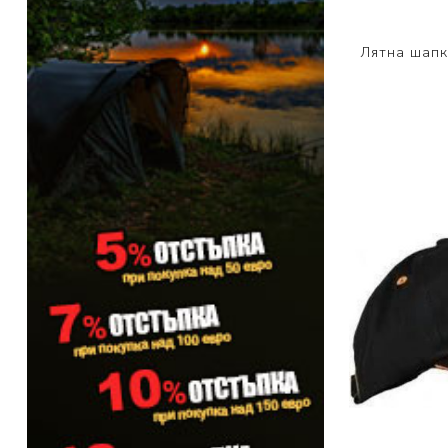
PRESTON INNOVATIONS
Лятна шап
GURU TACKLE
DUDI BAITS
MATRIX TACKLE
No Manufacturer
CC MOORE
STICKY BAITS
CENTURY
NGT
MAINLINE
N-Burn
TEMPUS PRO