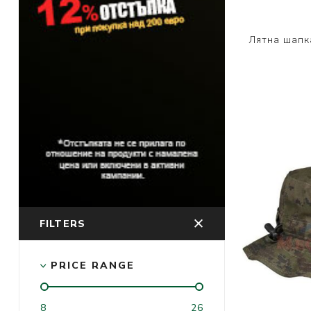
Лятна шапка
FILTERS
PRICE RANGE
8
26