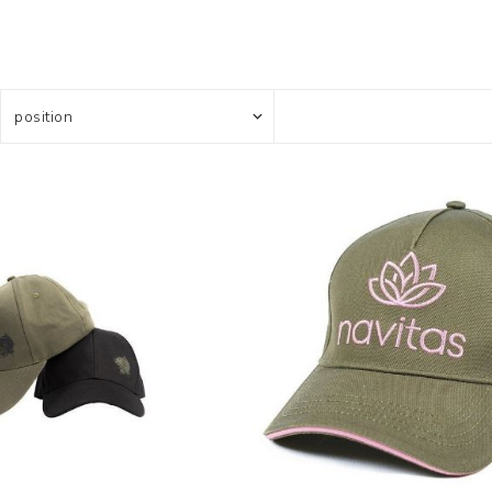
Усилени топчета
PVA продукти
Сако
Храни
метод