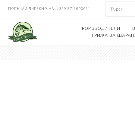
ПОРЪЧАЙ ДИРЕКНО НА: +359 87 7600651
ПРОИЗВОДИТЕЛИ
ГРИЖА ЗА ШАРАН
NASH TACKLE
Люлки, дюшеци
DELKIM
Кепове
RIDGEMONKEY
Други
KORDA
CARP FEVER
ONE MORE CAST
SOLAR TACKLE
SHIMANO
FOX