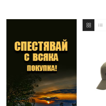
DYNAMITE BAITS
NAVITAS
TRAKKER
GARDNER TACKLE
SONIK SPORTS
BATTLE BAITS
KUMU
SPOMB
VASS RAINWEAR
CULT TACKLE
SELECT BAITS
DRUNK CARP
FORTIS EYEWEAR