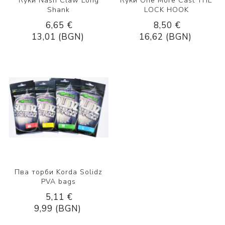
Куки Nash Claw Long
Куки One More Cast THE
Shank
LOCK HOOK
6,65 €
8,50 €
13,01 (BGN)
16,62 (BGN)
Пва торби Korda Solidz
PVA bags
5,11 €
9,99 (BGN)