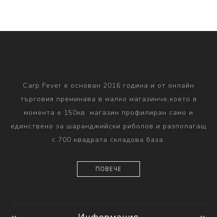
Carp Fever е основан 2016 година и от онлайн
търговия преминава в малко магазинче,което в
момента е 150кв. магазин профилиран само и
единствено за шаранджийски риболов и разполагащ
с 700 квадрата складова база.
ПОВЕЧЕ
Информация