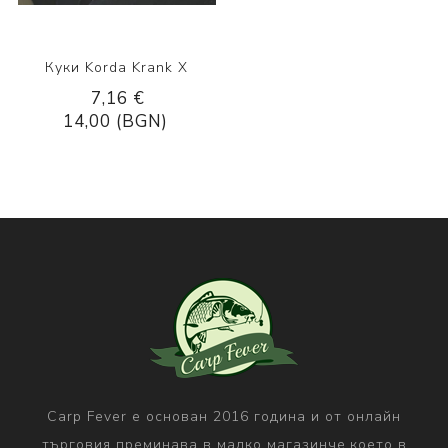
Куки Korda Krank X
7,16 €
14,00 (BGN)
Carp Fever е основан 2016 година и от онлайн
търговия преминава в малко магазинче,което в