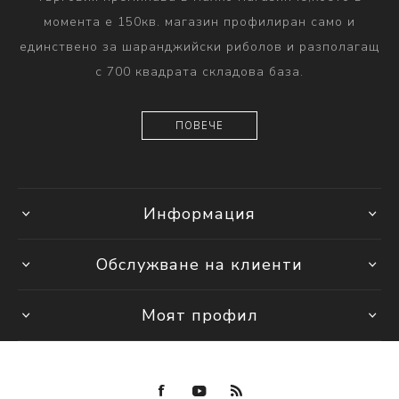
момента е 150кв. магазин профилиран само и
единствено за шаранджийски риболов и разполагащ
с 700 квадрата складова база.
ПОВЕЧЕ
Информация
Обслужване на клиенти
Моят профил