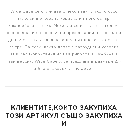
Wide Gape се отличава с леко извито ухо, с късо
тяло, силно кована извивка и много остър,
клюнообразен връх. Може да се използва с голямо
разнообразие от различни презентации на pop-up и
дънни стръви и след като веднъж влезе, тя остава
вътре. За тези, които ловят в затруднени условия
във Великобритания или за риболов в чужбина е
тази версия. Wide Gape X се предлага в размери 2, 4
и 6, в опаковки от по десет.
КЛИЕНТИТЕ,КОИТО ЗАКУПИХА
ТОЗИ АРТИКУЛ СЪЩО ЗАКУПИХА
И