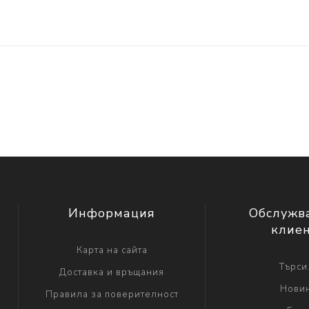
Информация
Обслужв
клие
Карта на сайта
Търси.
Доставка и връщания
Нови
Правила за поверителност