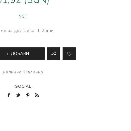
91,92 (BGN)
ве
лки и преси за
NGT
 риболов
ме за доставка:
1-2 дни
ДОБАВИ
налично:
Налично
SOCIAL