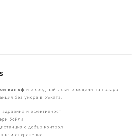
S
нов калъф
и е сред най-леките модели на пазара.
нция без умора в ръката.
а здравина и ефективност
ери бойли
дистанция с добър контрол
ане и съхранение