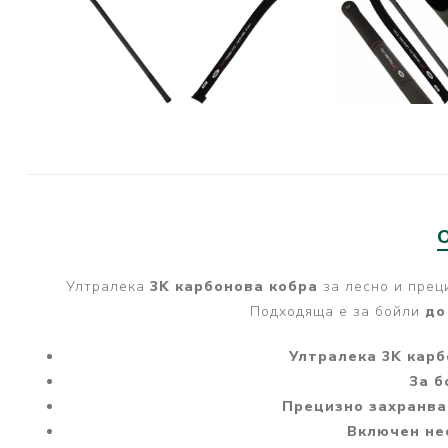
PRESTON INNOVATIONS
GURU TACKLE
DUDI BAITS
MATRIX TACKLE
No Manufacturer
CC MOORE
STICKY BAITS
CENTURY
Ултралека
3K карбонова кобра
за лесно и прец
NGT
Подходяща е за бойли
до
MAINLINE
Ултралека 3K карб
N-Burn
За б
TEMPUS PRO
Прецизно захранва
Включен не