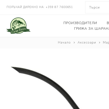
ПОРЪЧАЙ ДИРЕКНО НА: +359 87 7600651
ПРОИЗВОДИТЕЛИ
ГРИЖА ЗА ШАРАН
Начало
NASH TACKLE
Аксесоари
Мар
Люлки, дюшеци
DELKIM
Кепове
RIDGEMONKEY
Други
KORDA
CARP FEVER
ONE MORE CAST
SOLAR TACKLE
SHIMANO
FOX