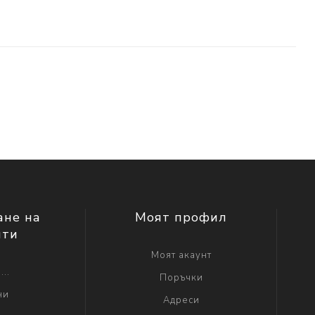
ане на
Моят профил
нти
Моят акаунт
...
Поръчки
ни
Адреси