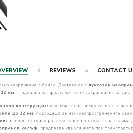
OVERVIEW
REVIEWS
CONTACT U
изно захранване с бойли. Доставя се с
луксозен неопре
 22 мм
— идеална за продължителни захранвания на диста
онова конструкция:
изключително ниско тегло с отличн
ойли до 22 мм:
подходяща за най-разпространените разм
не:
позволява точно разпръскване на стръвта на голяма 
опренов калъф:
предпазва хвърлячката при транспортир