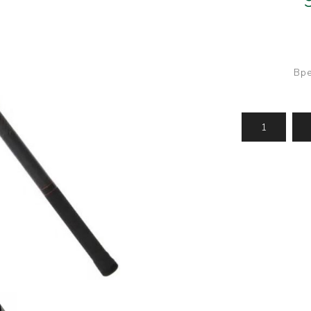
Усилени топчета
PVA продукти
Сако
Храни
метод
Вре