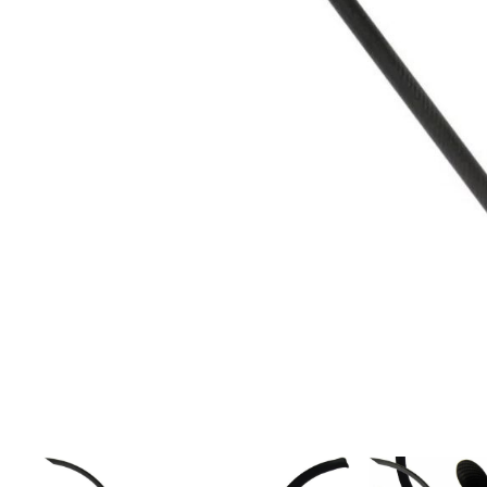
DYNAMITE BAITS
NAVITAS
TRAKKER
GARDNER TACKLE
SONIK SPORTS
BATTLE BAITS
KUMU
SPOMB
VASS RAINWEAR
CULT TACKLE
SELECT BAITS
DRUNK CARP
FORTIS EYEWEAR