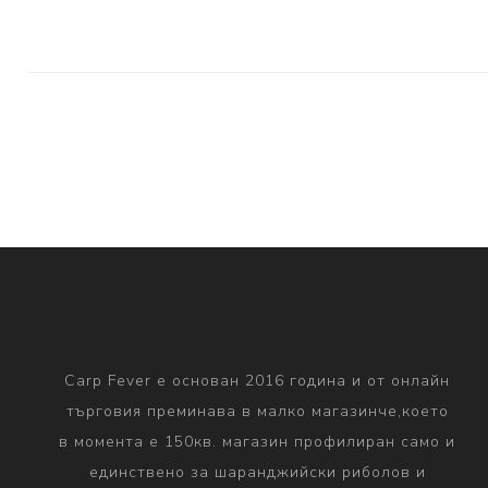
Carp Fever е основан 2016 година и от онлайн
търговия преминава в малко магазинче,което
в момента е 150кв. магазин профилиран само и
единствено за шаранджийски риболов и