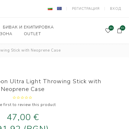
РЕГИСТРАЦИЯ
ВХОД
БИВАК И ЕКИПИРОВКА
(0)
(0)
 ЗОНА
OUTLET
wing Stick with Neoprene Case
Подаръчен ваучер
и Вързани куки
Палатки и шатри
лки, кошници
Легла, чували,спални
системи
ни влакна и
n Ultra Light Throwing Stick with
а за поводи
Столове
Neoprene Case
оари и прикачни
Сакове, чанти, калъфи
дер риболов
Класьори и Кутии
e first to review this product
и за фидер
лов
47,00 €
Калъфи за въдици
е и Живарници
Маси