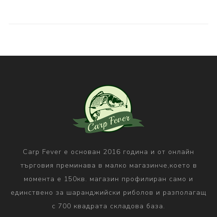
Carp Fever е основан 2016 година и от онлайн
търговия преминава в малко магазинче,което в
момента е 150кв. магазин профилиран само и
единствено за шаранджийски риболов и разполагащ
с 700 квадрата складова база.