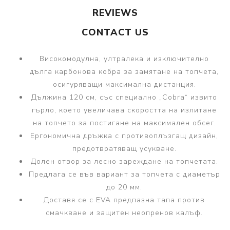
REVIEWS
CONTACT US
Високомодулна, ултралeка и изключително
дълга карбонова кобра за замятане на топчета,
осигуряващи максимална дистанция.
Дължина 120 см, със специално „Cobra“ извито
гърло, което увеличава скоростта на излитане
на топчето за постигане на максимален обсег.
Ергономична дръжка с противоплъзгащ дизайн,
предотвратяващ усукване.
Долен отвор за лесно зареждане на топчетата.
Предлага се във вариант за топчета с диаметър
до 20 мм.
Доставя се с EVA предпазна тапа против
смачкване и защитен неопренов калъф.