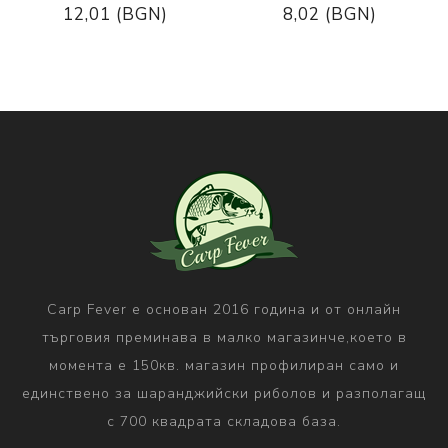
12,01 (BGN)
8,02 (BGN)
Carp Fever е основан 2016 година и от онлайн
търговия преминава в малко магазинче,което в
момента е 150кв. магазин профилиран само и
единствено за шаранджийски риболов и разполагащ
с 700 квадрата складова база.