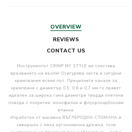
OVERVIEW
REVIEWS
CONTACT US
Инструментът CRIMP MY STYLE ви спестява
връзването на възли! Осигурява чисти и сигурни
кримпвания всеки път. Прецизните канали за
кримпване с диаметър 0,5, 0,6 и 0,7 мм го правят
идеален за широка гама диаметри твърди плетени
поводи с покритие, монофилни и флуорокарбонови
влакна.
Изработен от масивна ВЪГЛЕРОДНА СТОМАНА и
завършен с мека ергономична дръжка, този