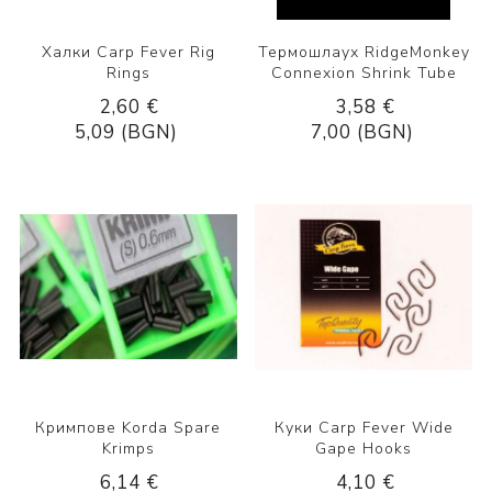
Халки Carp Fever Rig
Термошлаух RidgeMonkey
Rings
Connexion Shrink Tube
2,60 €
3,58 €
5,09 (BGN)
7,00 (BGN)
Кримпове Korda Spare
Куки Carp Fever Wide
Krimps
Gape Hooks
6,14 €
4,10 €