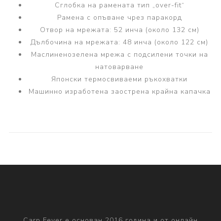
Сглобка на рамената тип „over-fit“
Рамена с опъване чрез паракорд
Отвор на мрежата: 52 инча (около 132 см)
Дълбочина на мрежата: 48 инча (около 122 см)
Маслиненозелена мрежа с подсилени точки на
натоварване
Японски термосвиваеми ръкохватки
Машинно изработена заострена крайна капачка
Carp Fever е основан 2016 година и от онлайн