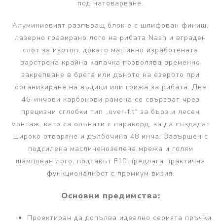
под натоварване.
Алуминиевият разпъващ блок е с шлифован финиш,
лазерно гравирано лого на рибата Nash и вграден
слот за изотоп, докато машинно изработената
заострена крайна капачка позволява временно
закрепване в брега или дъното на езерото при
организиране на въдици или грижа за рибата. Две
46-инчови карбонови рамена се свързват чрез
прецизни сглобки тип „over-fit“ за бърз и лесен
монтаж, като са опънати с паракорд, за да създадат
широко отваряне и дълбочина 48 инча. Завършен с
подсилена маслиненозелена мрежа и голям
щампован лого, подсакът F10 предлага практична
функционалност с премиум визия.
Основни предимства:
Проектиран да допълва идеално серията пръчки