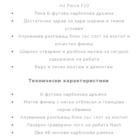
Air Force F10
Лека 6-футова карбонова дръжка
Достатъчно здрав за едри шарани и тежки
условия
Алуминиев разпъващ блок със слот за изотоп и
изчистен финиш
Широко отваряне и дълбока мрежа за сигурно
задържане на рибата
Бърз и лесен монтаж и демонтаж
Технически характеристики
6-футова карбонова дръжка
Матов финиш с нисък отблясък и гланцови
черни обвивки
Алуминиев разпъващ блок със слот за изотоп
Лазерно гравирано лого на рибата Nash
Две 46-инчови карбонови рамена