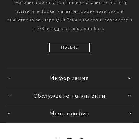
търговия преминава в малко магазинче,което в
момента е 150кв. магазин профилиран само и
единствено за шаранджийски риболов и разполагащ
с 700 квадрата складова база.
ПОВЕЧЕ
Информация
Обслужване на клиенти
Моят профил