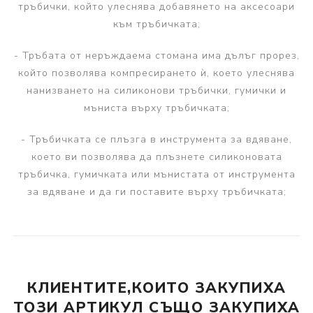
тръбички, който улеснява добавянето на аксесоари
към тръбичката;
- Тръбата от неръждаема стомана има дълъг прорез,
който позволява компресирането ѝ, което улеснява
нанизването на силиконови тръбички, гумички и
мъниста върху тръбичката;
- Тръбичката се плъзга в инструмента за вдяване,
което ви позволява да плъзнете силиконовата
тръбичка, гумичката или мънистата от инструмента
за вдяване и да ги поставите върху тръбичката;
КЛИЕНТИТЕ,КОИТО ЗАКУПИХА
ТОЗИ АРТИКУЛ СЪЩО ЗАКУПИХА