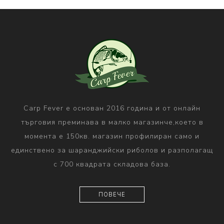
Carp Fever е основан 2016 година и от онлайн
търговия преминава в малко магазинче,което в
момента е 150кв. магазин профилиран само и
единствено за шаранджийски риболов и разполагащ
с 700 квадрата складова база.
ПОВЕЧЕ