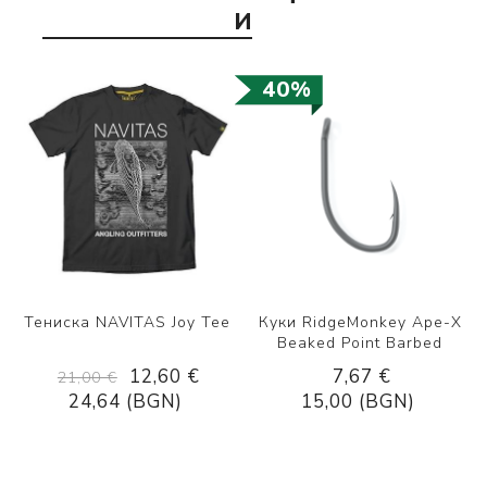
И
40%
Тениска NAVITAS Joy Tee
Куки RidgeMonkey Ape-X
Beaked Point Barbed
12,60 €
7,67 €
21,00 €
24,64 (BGN)
15,00 (BGN)