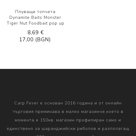
Плуващи топчета
Dynamite Baits Monster
Tiger Nut Foodbait pop up
8,69 €
17,00 (BGN)
Carp Fever е основан 2016 година и от онлайн
търговия преминава в малко магазинче,което в
момента е 150кв. магазин профилиран само и
единствено за шаранджийски риболов и разполагащ