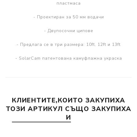
пластмаса
- Проектиран за 50 мм водачи
- Двупосочни ципове
- Предлага се в три размера: 10ft, 12ft и 13ft
- SolarCam патентована камуфлажна украска
КЛИЕНТИТЕ,КОИТО ЗАКУПИХА
ТОЗИ АРТИКУЛ СЪЩО ЗАКУПИХА
И