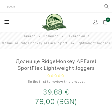
(0)
Начало
Облекло
Панталони
Долнище RidgeMonkey APEarel SportFlex Lightweight Joggers
Долнище RidgeMonkey APEarel
SportFlex Lightweight Joggers
Be the first to review this product
39,88 €
78,00 (BGN)