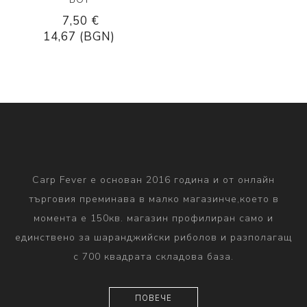
7,50 €
14,67 (BGN)
Carp Fever е основан 2016 година и от онлайн
търговия преминава в малко магазинче,което в
момента е 150кв. магазин профилиран само и
единствено за шаранджийски риболов и разполагащ
с 700 квадрата складова база.
ПОВЕЧЕ