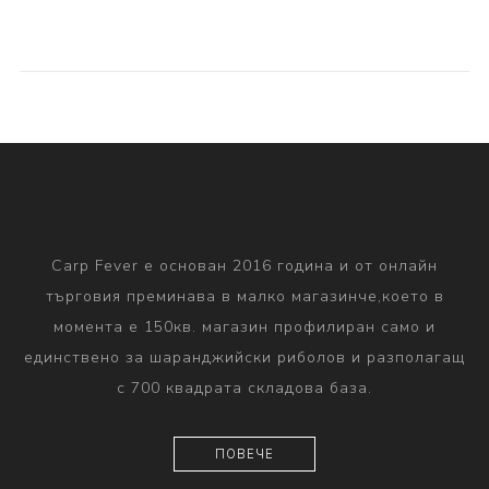
Carp Fever е основан 2016 година и от онлайн
търговия преминава в малко магазинче,което в
момента е 150кв. магазин профилиран само и
единствено за шаранджийски риболов и разполагащ
с 700 квадрата складова база.
ПОВЕЧЕ