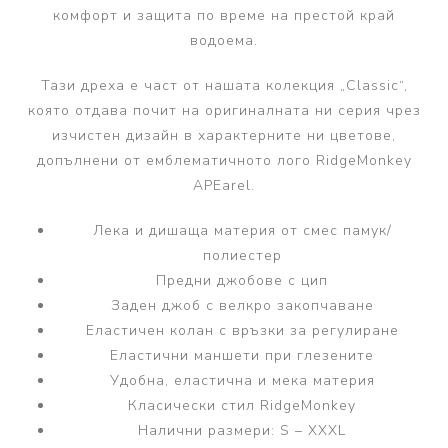
комфорт и защита по време на престой край
водоема.
Тази дреха е част от нашата колекция „Classic“,
която отдава почит на оригиналната ни серия чрез
изчистен дизайн в характерните ни цветове,
допълнени от емблематичното лого RidgeMonkey
APEarel.
Лека и дишаща материя от смес памук/
полиестер
Предни джобове с цип
Заден джоб с велкро закопчаване
Еластичен колан с връзки за регулиране
Еластични маншети при глезените
Удобна, еластична и мека материя
Класически стил RidgeMonkey
Налични размери: S – XXXL