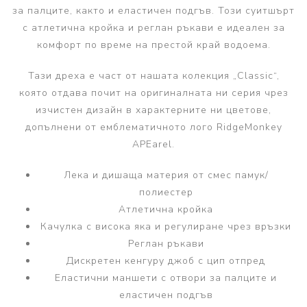
за палците, както и еластичен подгъв. Този суитшърт
с атлетична кройка и реглан ръкави е идеален за
комфорт по време на престой край водоема.
Тази дреха е част от нашата колекция „Classic“,
която отдава почит на оригиналната ни серия чрез
изчистен дизайн в характерните ни цветове,
допълнени от емблематичното лого RidgeMonkey
APEarel.
Лека и дишаща материя от смес памук/
полиестер
Атлетична кройка
Качулка с висока яка и регулиране чрез връзки
Реглан ръкави
Дискретен кенгуру джоб с цип отпред
Еластични маншети с отвори за палците и
еластичен подгъв