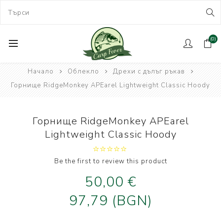
(0)
Начало
Облекло
Дрехи с дълъг ръкав
Горнище RidgeMonkey APEarel Lightweight Classic Hoody
Горнище RidgeMonkey APEarel
Lightweight Classic Hoody
Be the first to review this product
50,00 €
97,79 (BGN)