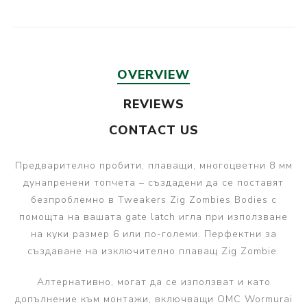
OVERVIEW
REVIEWS
CONTACT US
Предварително пробити, плаващи, многоцветни 8 мм
дунапренени топчета – създадени да се поставят
безпроблемно в Tweakers Zig Zombies Bodies с
помощта на вашата gate latch игла при използване
на куки размер 6 или по-големи. Перфектни за
създаване на изключително плаващ Zig Zombie.
Алтернативно, могат да се използват и като
допълнение към монтажи, включващи OMC Wormurai