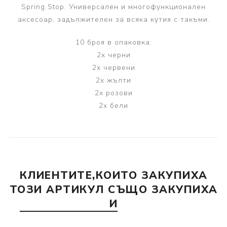
Spring Stop. Универсален и многофункционален
аксесоар, задължителен за всяка кутия с такъми.
10 броя в опаковка:
2x черни
2x червени
2x жълти
2x розови
2x бели
КЛИЕНТИТЕ,КОИТО ЗАКУПИХА
ТОЗИ АРТИКУЛ СЪЩО ЗАКУПИХА
И