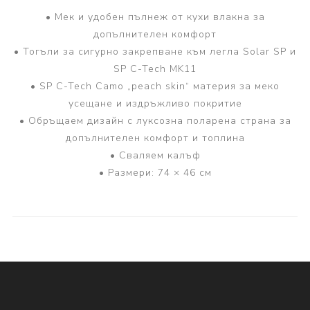
• Мек и удобен пълнеж от кухи влакна за
допълнителен комфорт
• Тогъли за сигурно закрепване към легла Solar SP и
SP C-Tech MK11
• SP C-Tech Camo „peach skin“ материя за меко
усещане и издръжливо покритие
• Обръщаем дизайн с луксозна поларена страна за
допълнителен комфорт и топлина
• Сваляем калъф
• Размери: 74 × 46 см