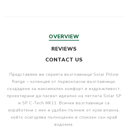
OVERVIEW
REVIEWS
CONTACT US
Представяме ви серията възглавници Solar Pillow
Range – колекция от първокласни възглавници,
създадени за максимален комфорт и издръжливост,
проектирани да пасват идеално на леглата Solar SP
и SP C-Tech MK11. Всички възглавници са
изработени с мек и удобен пълнеж от кухи влакна,
който осигурява пълноценен и спокоен сън край
водоема.