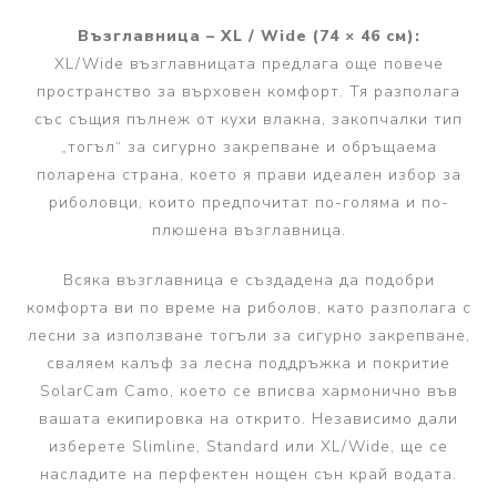
Възглавница – XL / Wide (74 × 46 см):
XL/Wide възглавницата предлага още повече
пространство за върховен комфорт. Тя разполага
със същия пълнеж от кухи влакна, закопчалки тип
„тогъл“ за сигурно закрепване и обръщаема
поларена страна, което я прави идеален избор за
риболовци, които предпочитат по-голяма и по-
плюшена възглавница.
Всяка възглавница е създадена да подобри
комфорта ви по време на риболов, като разполага с
лесни за използване тогъли за сигурно закрепване,
сваляем калъф за лесна поддръжка и покритие
SolarCam Camo, което се вписва хармонично във
вашата екипировка на открито. Независимо дали
изберете Slimline, Standard или XL/Wide, ще се
насладите на перфектен нощен сън край водата.