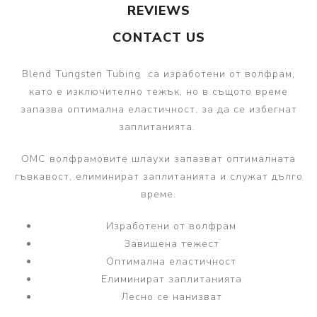
REVIEWS
CONTACT US
Blend Tungsten Tubing са изработени от волфрам,
като е изключително тежък, но в същото време
запазва оптимална еластичност, за да се избегнат
заплитанията.
OMC волфрамовите шлаухи запазват оптималната
гъвкавост, елиминират заплитанията и служат дълго
време.
Изработени от волфрам
Завишена тежест
Оптимална еластичност
Елиминират заплитанията
Лесно се нанизват