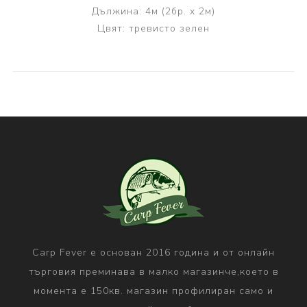
Дължина: 4м (2бр. x 2м)
Цвят: тревисто зелен
Carp Fever е основан 2016 година и от онлайн
търговия преминава в малко магазинче,което в
момента е 150кв. магазин профилиран само и