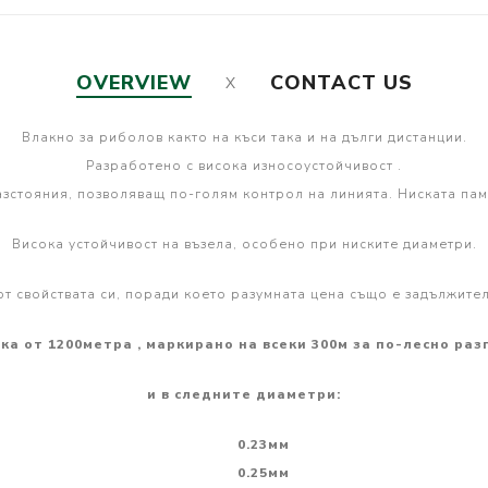
OVERVIEW
CONTACT US
Влакно за риболов както на къси така и на дълги дистанции.
Разработено с висока износоустойчивост .
азстояния, позволяващ по-голям контрол на линията.
Ниската пам
Висока устойчивост на възела, особено при ниските диаметри.
т свойствата си, поради което разумната цена също е задължителн
вка от 1200метра , маркирано на всеки 300м за по-лесно ра
и в следните диаметри:
0.23мм
0.25мм