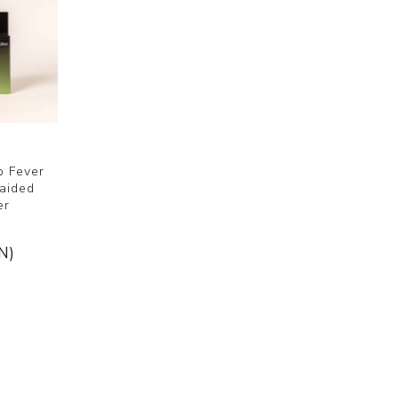
 Fever
raided
er
N)