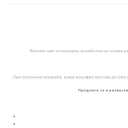
PRESTON INNOVATIONS
GURU TACKLE
DUDI BAITS
MATRIX TACKLE
No Manufacturer
Жълтият цвят е подходящ за риболов на големи р
CC MOORE
STICKY BAITS
CENTURY
При постоянна употреба, всеки монофил започва да губи о
NGT
Предлага се в развасо
MAINLINE
N-Burn
TEMPUS PRO