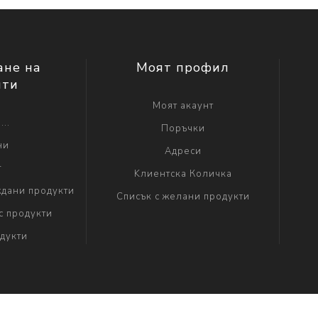
ане на
Моят профил
нти
Моят акаунт
...
Поръчки
ни
Адреси
г
Kлиентска Количка
дани продукти
Списък с желани продукти
с продукти
дукти