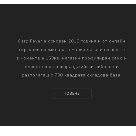
Carp Fever е основан 2016 година и от онлайн
търговия преминава в малко магазинче,което
в момента е 150кв. магазин профилиран само и
единствено за шаранджийски риболов и
разполагащ с 700 квадрата складова база.
ПОВЕЧЕ