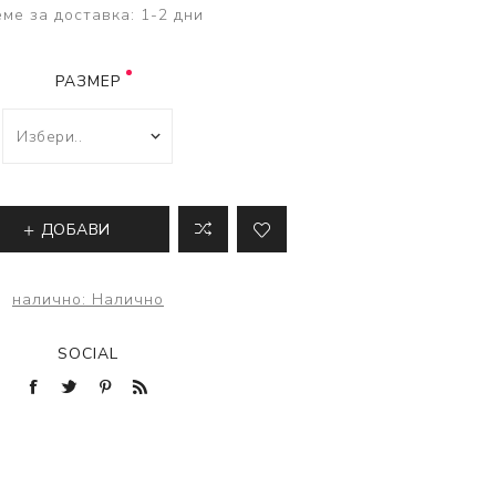
ве
ме за доставка:
1-2 дни
лки и преси за
 риболов
РАЗМЕР
ДОБАВИ
налично:
Налично
SOCIAL