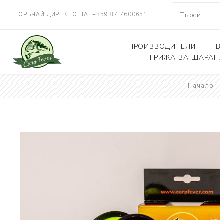
ПОРЪЧАЙ ДИРЕКНО НА: +359 87 7600651
ПРОИЗВОДИТЕЛИ
ГРИЖА ЗА ШАРАН
NASH TACKLE
Начало
Люлки, дюшеци
DELKIM
Кепове
RIDGEMONKEY
Други
KORDA
CARP FEVER
ONE MORE CAST
SOLAR TACKLE
SHIMANO
FOX