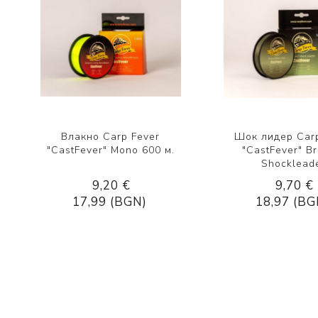
Влакно Carp Fever
Шок лидер Carp
"CastFever" Mono 600 м.
"CastFever" B
Shocklead
9,20 €
9,70 €
17,99 (BGN)
18,97 (BG