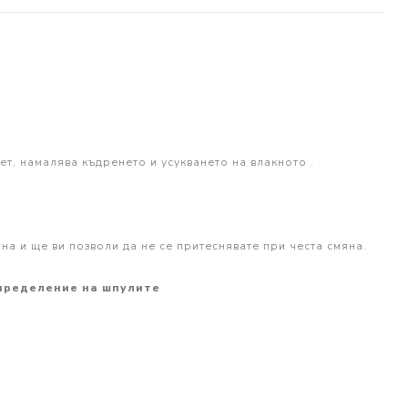
ет, намалява къдренето и усукването на влакното .
а и ще ви позволи да не се притеснявате при честа смяна.
зпределение на шпулите