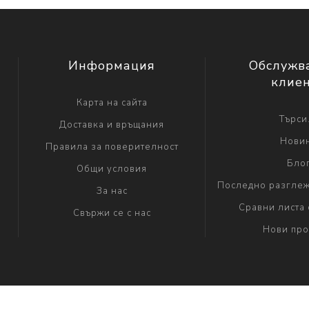
Информация
Обслужв
клие
Карта на сайта
Търси.
Доставка и връщания
Нови
Правила за поверителност
Бло
Общи условия
Последно разглеж
За нас
Сравни листа 
Свържи се с нас
Нови про