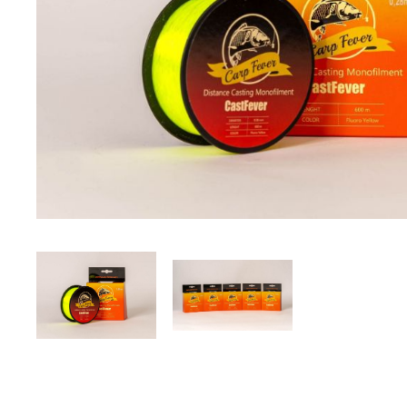
DYNAMITE BAITS
NAVITAS
TRAKKER
GARDNER TACKLE
SONIK SPORTS
BATTLE BAITS
KUMU
SPOMB
VASS RAINWEAR
CULT TACKLE
SELECT BAITS
DRUNK CARP
FORTIS EYEWEAR