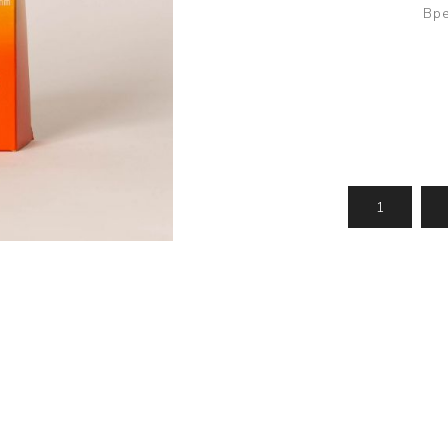
Усилени топчета
PVA продукти
Сако
Вре
Храни
метод